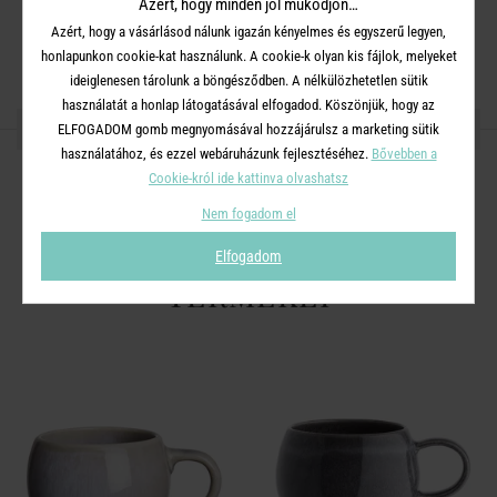
Azért, hogy minden jól működjön…
Azért, hogy a vásárlásod nálunk igazán kényelmes és egyszerű legyen,
Mikrohullámú sütőben használható.
honlapunkon cookie-kat használunk. A cookie-k olyan kis fájlok, melyeket
ideiglenesen tárolunk a böngésződben. A nélkülözhetetlen sütik
használatát a honlap látogatásával elfogadod. Köszönjük, hogy az
OSZD MEG MÁSOKKAL!
ELFOGADOM gomb megnyomásával hozzájárulsz a marketing sütik
használatához, és ezzel webáruházunk fejlesztéséhez.
Bővebben a
Cookie-król ide kattinva olvashatsz
Nem fogadom el
A TERMÉKCSALÁD TOVÁBBI
Elfogadom
TERMÉKEI