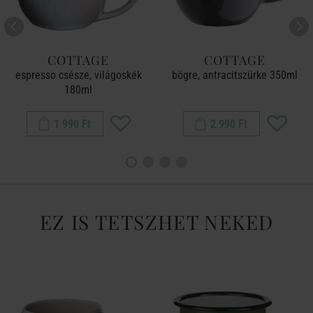
COTTAGE
COTTAGE
espresso csésze, világoskék
bögre, antracitszürke 350ml
180ml
1 990 Ft
2 990 Ft
EZ IS TETSZHET NEKED