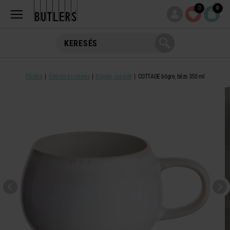
0
0
Főoldal
Étkezés és tálalás
Bögrék, csészék
COTTAGE bögre, bézs 350 ml