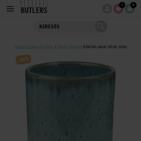
0
0
Főoldal
Étkezés és tálalás
Bögrék, csészék
BOM DIA csésze 180 ml , türkiz
-50%