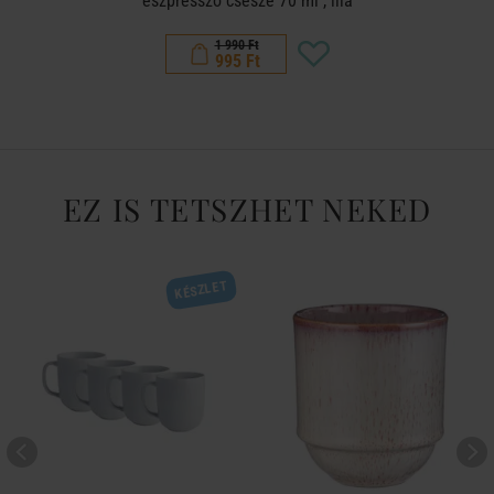
eszpresszó csésze 70 ml , lila
1 990 Ft
995 Ft
EZ IS TETSZHET NEKED
KÉSZLET