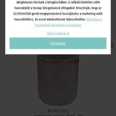
ideiglenesen tárolunk a böngésződben. A nélkülözhetetlen sütik
használatát a honlap látogatásával elfogadod. Köszönjük, hogy az
ELFOGADOM gomb megnyomásával hozzájárulsz a marketing sütik
A TERMÉKCSALÁD TOVÁBBI
használatához, és ezzel webáruházunk fejlesztéséhez.
Bővebben a
TERMÉKEI
Cookie-król ide kattinva olvashatsz
Nem fogadom el
Elfogadom
-50%
BOM DIA