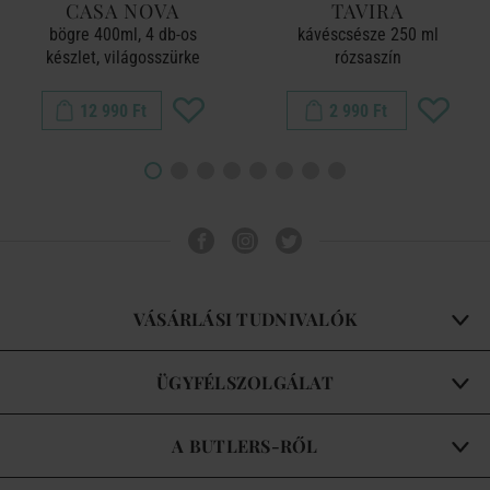
CASA NOVA
TAVIRA
bögre 400ml, 4 db-os
kávéscsésze 250 ml
készlet, világosszürke
rózsaszín
12 990 Ft
2 990 Ft
VÁSÁRLÁSI TUDNIVALÓK
ÜGYFÉLSZOLGÁLAT
A BUTLERS-RŐL