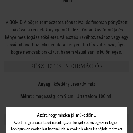
neked.
A BOM DIA bögre természetes tónusaival és finoman pöttyözött
mázával a reggelek nyugalmát idézi. Organikus formája és
kényelmes fogása tökéletes választás kávéhoz, teához vagy egy
lassú pillanathoz. Minden darab egyedi textúrával készül, így a
bögre nemcsak praktikus, hanem vizuálisan is különleges.
RÉSZLETES INFORMÁCIÓK
Anyag
: kőedény , reaktív máz
Méret
: magasság cm 9 cm , Űrtartalom 180 ml
Azért, hogy minden jól működjön…
OSZD MEG MÁSOKKAL!
Azért, hogy a vásárlásod nálunk igazán kényelmes és egyszerű legyen,
honlapunkon cookie-kat használunk. A cookie-k olyan kis fájlok, melyeket