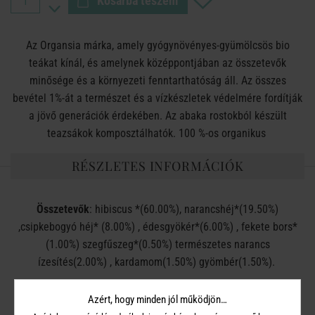
Kosárba teszem
Az Organsia márka, amely gyógynövényes-gyümölcsös bio
teákat kínál, és amelynek középpontjában az összetevők
minősége és a környezeti fenntarthatóság áll. Az összes
bevétel 1%-át a természet és a vízkészletek védelmére fordítják
a jövő generációk érdekében. Az abaka rostokból készült
teazsákok komposztálhatók. 100 %-os organikus
RÉSZLETES INFORMÁCIÓK
Összetevők
: hibiscus *(60.00%), narancshéj*(19.50%)
,csipkebogyó héj* (8.00%) , édesgyökér*(6.00%) , fekete bors*
(1.00%) szegfűszeg*(0.50%) természetes narancs
ízesítés(2.00%) , kardamom(1.50%) gyömbér(1.50%).
Édesgyökeret tartalmaz !
Azért, hogy minden jól működjön…