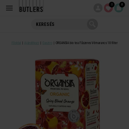
0
0
Főoldal
Ajándékozz
Gasztro
ORGANSIA bio tea Fűszeres Vérnarancs 18 filter