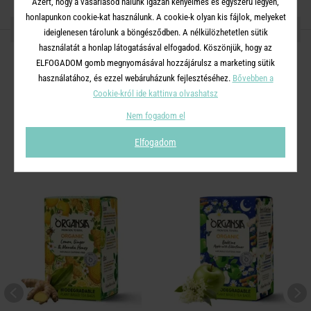
Azért, hogy a vásárlásod nálunk igazán kényelmes és egyszerű legyen,
honlapunkon cookie-kat használunk. A cookie-k olyan kis fájlok, melyeket
OSZD MEG MÁSOKKAL!
ideiglenesen tárolunk a böngésződben. A nélkülözhetetlen sütik
használatát a honlap látogatásával elfogadod. Köszönjük, hogy az
ELFOGADOM gomb megnyomásával hozzájárulsz a marketing sütik
használatához, és ezzel webáruházunk fejlesztéséhez.
Bővebben a
Cookie-król ide kattinva olvashatsz
A TERMÉKCSALÁD TOVÁBBI
Nem fogadom el
TERMÉKEI
Elfogadom