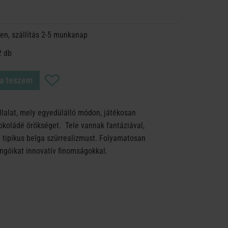
en, szállítás 2-5 munkanap
2 db
a teszem
llalat, mely egyedülálló módon, játékosan
sokoládé örökséget. Tele vannak fantáziával,
 a tipikus belga szürrealizmust. Folyamatosan
ngóikat innovatív finomságokkal.