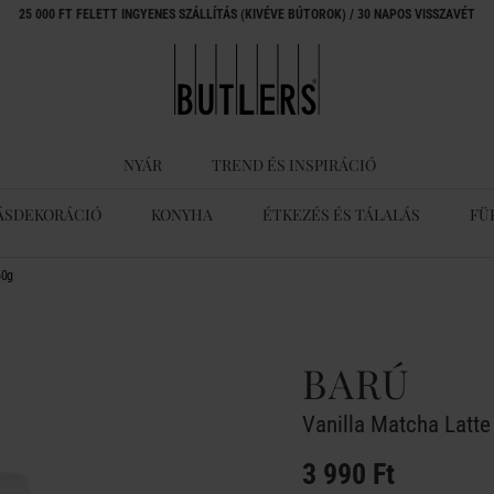
25 000 FT FELETT INGYENES SZÁLLÍTÁS (KIVÉVE BÚTOROK) / 30 NAPOS VISSZAVÉT
NYÁR
TREND ÉS INSPIRÁCIÓ
ÁSDEKORÁCIÓ
KONYHA
ÉTKEZÉS ÉS TÁLALÁS
FÜ
50g
BARÚ
Vanilla Matcha Latte
3 990 Ft