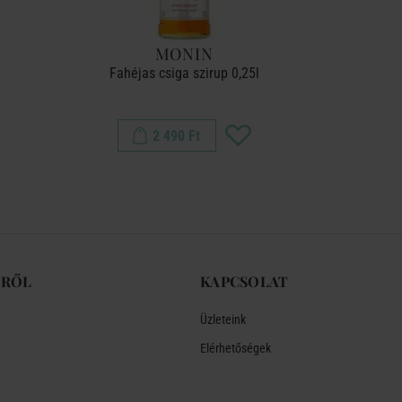
MONIN
Fahéjas csiga szirup 0,25l
Csok
2 490 Ft
-RŐL
KAPCSOLAT
Üzleteink
Elérhetőségek