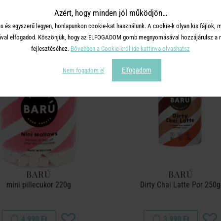
TERMÉKCSALÁD TOVÁBBI TERMÉ
Azért, hogy minden jól működjön…
s és egyszerű legyen, honlapunkon cookie-kat használunk. A cookie-k olyan kis fájlok, 
tásával elfogadod. Köszönjük, hogy az ELFOGADOM gomb megnyomásával hozzájárulsz a m
fejlesztéséhez.
Bővebben a Cookie-król ide kattinva olvashatsz
Elfogadom
Nem fogadom el
BARÚ
BARÚ
mini pillecukor 220g
Dirty Chai Latte Por 250g
4 990 Ft
3 990 Ft