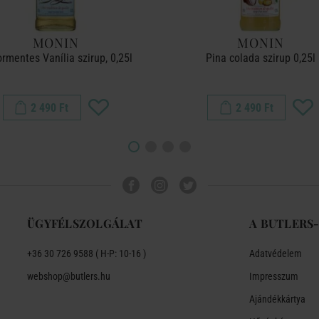
MONIN
MONIN
rmentes Vanília szirup, 0,25l
Pina colada szirup 0,25l
2 490 Ft
2 490 Ft
ÜGYFÉLSZOLGÁLAT
A BUTLERS
+36 30 726 9588 ( H-P: 10-16 )
Adatvédelem
webshop@butlers.hu
Impresszum
Ajándékkártya