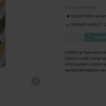
Cikkszám:
99995886
ELÉRHETŐSÉG:
készlet
WEBSHOP KÉSZLET:
1
Kosárb
A BARÚ egy fiatal belga vá
fejleszti tovább a belga c
kicsit lázadók és szeretik
igyekszenek meglepni rajo