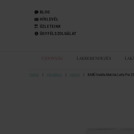
BLOG
HÍRLEVÉL
ÜZLETEINK
ÜGYFÉLSZOLGÁLAT
ÚJDONSÁG
LAKBERENDEZÉS
LAK
Főoldal
Ajándékozz
Gasztro
BARÚ Vanilla Matcha Latte Por 2