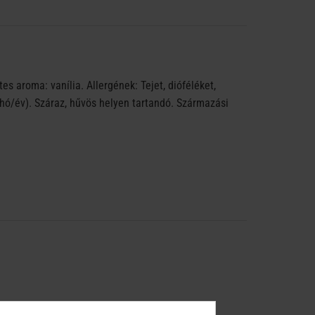
es aroma: vanília. Allergének: Tejet, dióféléket,
hó/év). Száraz, hűvös helyen tartandó. Származási