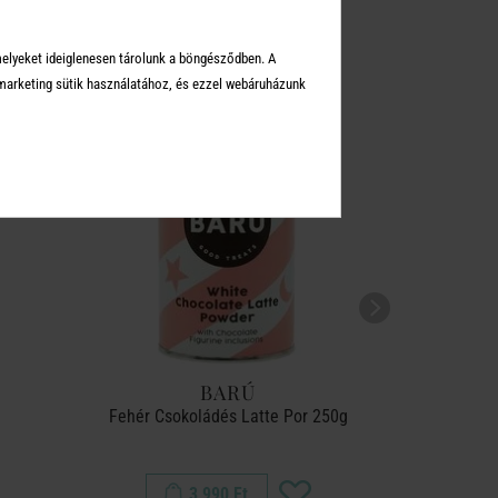
KEI
melyeket ideiglenesen tárolunk a böngésződben. A
arketing sütik használatához, és ezzel webáruházunk
BARÚ
Fehér Csokoládés Latte Por 250g
Borsment
3 990 Ft