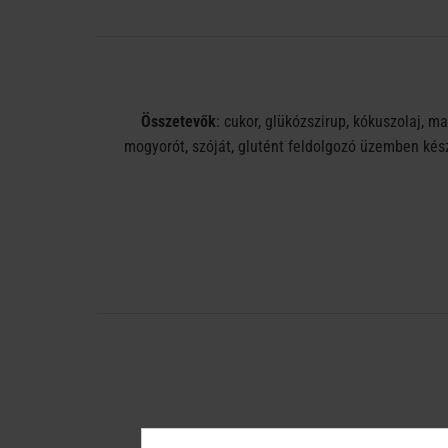
Összetevők
: cukor, glükózszirup, kókuszolaj, m
mogyorót, szóját, glutént feldolgozó üzemben kés