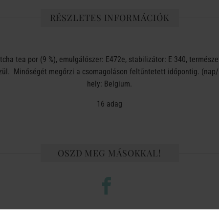
RÉSZLETES INFORMÁCIÓK
atcha tea por (9 %), emulgálószer: E472e, stabilizátor: E 340, természet
zül. Minőségét megőrzi a csomagoláson feltűntetett időpontig. (nap/
hely: Belgium.
16 adag
OSZD MEG MÁSOKKAL!