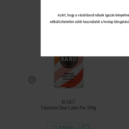
A 
Azért, hogy a vásárlásod nálunk igazán kényelme
nélkülözhetetlen sütik használatát a honlap látoga
BARÚ
Por 250g
Fűszeres Chai Latte Por 250g
3 990 Ft