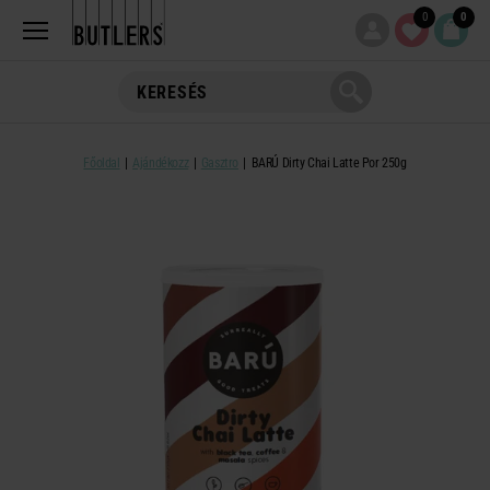
0
0
Főoldal
Ajándékozz
Gasztro
BARÚ Dirty Chai Latte Por 250g