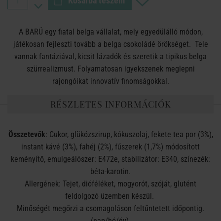
Kosárba teszem
A BARÚ egy fiatal belga vállalat, mely egyedülálló módon,
játékosan fejleszti tovább a belga csokoládé örökséget. Tele
vannak fantáziával, kicsit lázadók és szeretik a tipikus belga
szürrealizmust. Folyamatosan igyekszenek meglepni
rajongóikat innovatív finomságokkal.
RÉSZLETES INFORMÁCIÓK
Összetevők
: Cukor, glükózszirup, kókuszolaj, fekete tea por (3%),
instant kávé (3%), fahéj (2%), fűszerek (1,7%) módosított
keményítő, emulgeálószer: E472e, stabilizátor: E340, színezék:
béta-karotin.
Allergének: Tejet, dióféléket, mogyorót, szóját, glutént
feldolgozó üzemben készül.
Minőségét megőrzi a csomagoláson feltűntetett időpontig.
(nap/hó/év).