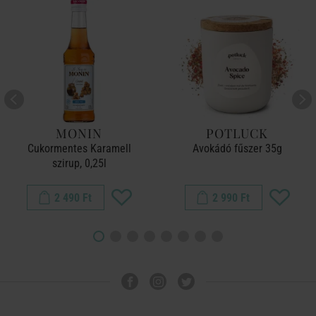
MONIN
POTLUCK
Cukormentes Karamell
Avokádó fűszer 35g
szirup, 0,25l
2 490 Ft
2 990 Ft