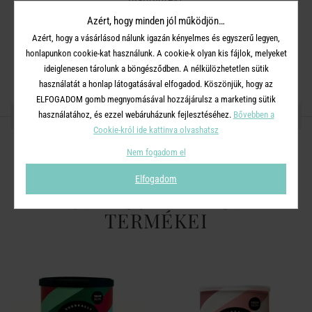
Száraz, hűvös helyen tartandó.
Azért, hogy minden jól működjön…
Származási hely : Belgium
Azért, hogy a vásárlásod nálunk igazán kényelmes és egyszerű legyen,
honlapunkon cookie-kat használunk. A cookie-k olyan kis fájlok, melyeket
16 adag
ideiglenesen tárolunk a böngésződben. A nélkülözhetetlen sütik
használatát a honlap látogatásával elfogadod. Köszönjük, hogy az
ELFOGADOM gomb megnyomásával hozzájárulsz a marketing sütik
OSZD MEG MÁSOKKAL!
használatához, és ezzel webáruházunk fejlesztéséhez.
Bővebben a
Cookie-król ide kattinva olvashatsz
Nem fogadom el
Elfogadom
A TERMÉKCSALÁD TOVÁBBI
TERMÉKEI