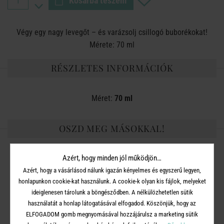
Kosárba teszem
Végy egy nagy levegőt – és varázsolj csillogó buborékokat!
Mérete: 70 ml
RÉSZLETES INFORMÁCIÓK
Méret:
70 ml
OSZD MEG MÁSOKKAL!
Azért, hogy minden jól működjön…
Azért, hogy a vásárlásod nálunk igazán kényelmes és egyszerű legyen,
honlapunkon cookie-kat használunk. A cookie-k olyan kis fájlok, melyeket
A TERMÉKCSALÁD TOVÁBBI
ideiglenesen tárolunk a böngésződben. A nélkülözhetetlen sütik
TERMÉKEI
használatát a honlap látogatásával elfogadod. Köszönjük, hogy az
ELFOGADOM gomb megnyomásával hozzájárulsz a marketing sütik