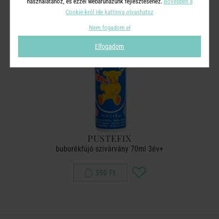
használatához, és ezzel webáruházunk fejlesztéséhez.
Bővebben a
Cookie-król ide kattinva olvashatsz
Nem fogadom el
Elfogadom
PUSTEFIX
buborékfújó szivárvány 70ml 3év+
590 Ft