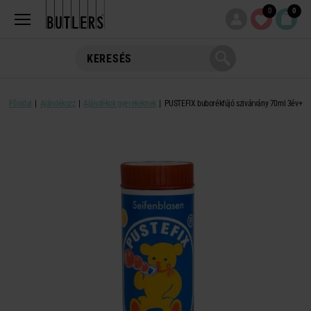
0
0
Főoldal
Ajándékozz
Ajándékok gyerekeknek
PUSTEFIX buborékfújó szivárvány 70ml 3év+