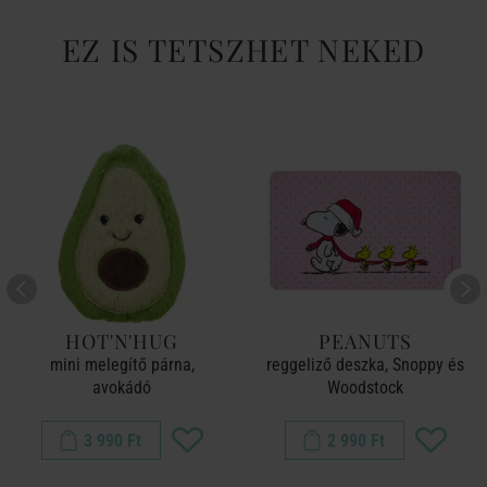
EZ IS TETSZHET NEKED
HOT'N'HUG
PEANUTS
mini melegítő párna,
reggeliző deszka, Snoppy és
avokádó
Woodstock
3 990 Ft
2 990 Ft