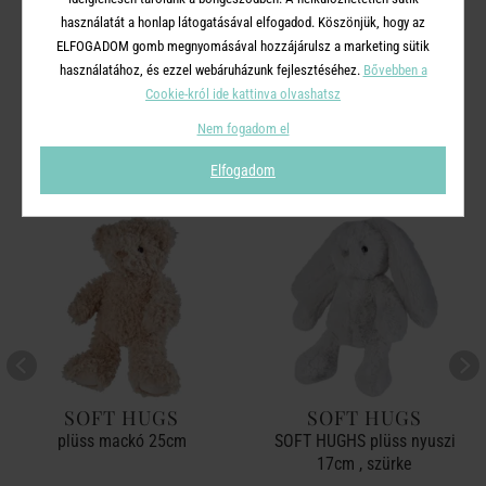
használatát a honlap látogatásával elfogadod. Köszönjük, hogy az
ELFOGADOM gomb megnyomásával hozzájárulsz a marketing sütik
használatához, és ezzel webáruházunk fejlesztéséhez.
Bővebben a
A TERMÉKCSALÁD TOVÁBBI
Cookie-król ide kattinva olvashatsz
TERMÉKEI
Nem fogadom el
Elfogadom
SOFT HUGS
SOFT HUGS
plüss mackó 25cm
SOFT HUGHS plüss nyuszi
17cm , szürke