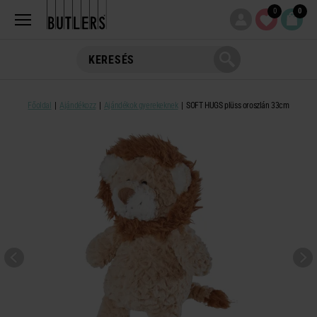
0
0
Főoldal
Ajándékozz
Ajándékok gyerekeknek
SOFT HUGS plüss oroszlán 33cm