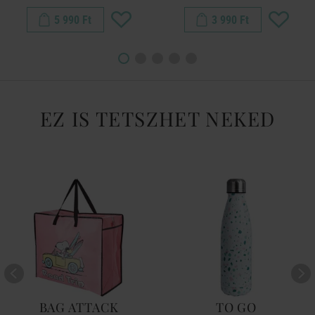
5 990 Ft
3 990 Ft
EZ IS TETSZHET NEKED
BAG ATTACK
TO GO