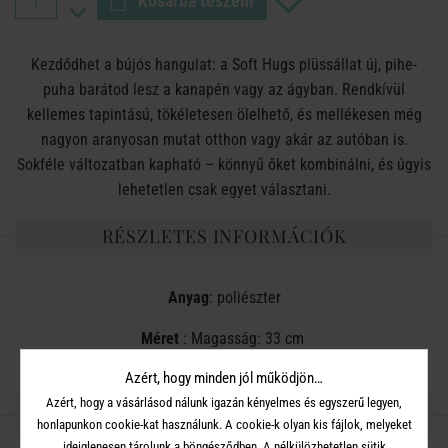
Kosárba teszem
Kezdődhet a bújós hangulat: a Soft Hugs plüssállat új, pihe-
puha barátod lesz a kanapén vagy az ágyban. Rendkívül
kellemes tapintású, tökéletesen ölelhető, és mellékesen még
nagyon aranyosan mutat otthon vagy akár az autóban is.
Sokféle változatban kapható – könnyű őket kombinálni, és úgyis
lehetetlen csak egyet választani.
RÉSZLETES INFORMÁCIÓK
Anyag
: poliészter
Méret
: Magasság: 33 cm
Azért, hogy minden jól működjön…
Azért, hogy a vásárlásod nálunk igazán kényelmes és egyszerű legyen,
OSZD MEG MÁSOKKAL!
honlapunkon cookie-kat használunk. A cookie-k olyan kis fájlok, melyeket
ideiglenesen tárolunk a böngésződben. A nélkülözhetetlen sütik