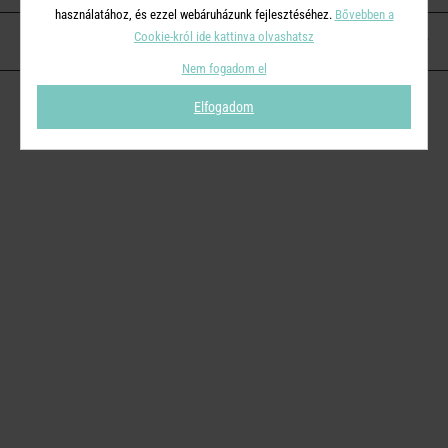
használatához, és ezzel webáruházunk fejlesztéséhez.
Bővebben a
Cookie-król ide kattinva olvashatsz
KAPCSOLAT
Nem fogadom el
Elfogadom
© 2026
Butlers.hu
| Proudly powered by
Simplia s.r.o.