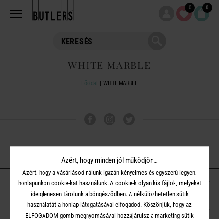
0
0
WHITE MARBLE
Főoldal
WHITE MARBLE
VÁSÁRLÁSI TUDNIVALÓK
Azért, hogy minden jól működjön…
Azért, hogy a vásárlásod nálunk igazán kényelmes és egyszerű legyen,
ÜGYFÉLSZOLGÁLAT
honlapunkon cookie-kat használunk. A cookie-k olyan kis fájlok, melyeket
ideiglenesen tárolunk a böngésződben. A nélkülözhetetlen sütik
használatát a honlap látogatásával elfogadod. Köszönjük, hogy az
A BUTLERS-RŐL
ELFOGADOM gomb megnyomásával hozzájárulsz a marketing sütik