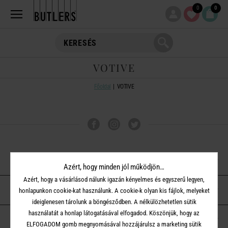
0
0
VOTIVE
Főoldal
VOTIVE
VÁSÁRLÁSI TUDNIVALÓK
Azért, hogy minden jól működjön…
Azért, hogy a vásárlásod nálunk igazán kényelmes és egyszerű legyen,
ÜGYFÉLSZOLGÁLAT
honlapunkon cookie-kat használunk. A cookie-k olyan kis fájlok, melyeket
ideiglenesen tárolunk a böngésződben. A nélkülözhetetlen sütik
használatát a honlap látogatásával elfogadod. Köszönjük, hogy az
A BUTLERS-RŐL
ELFOGADOM gomb megnyomásával hozzájárulsz a marketing sütik