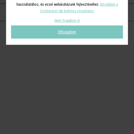
használatához, és ezzel webáruházunk fejlesztéséhez.
Bővebben a
Cookie-król ide kattinva olvashatsz
KAPCSOLAT
Nem fogadom el
Elfogadom
© 2026
Butlers.hu
| Proudly powered by
Simplia s.r.o.