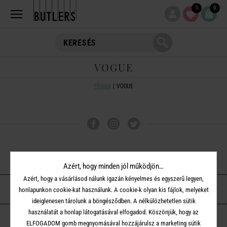
0
0
VOGUE
Főoldal
VOGUE
VÁSÁRLÁSI TUDNIVALÓK
Azért, hogy minden jól működjön…
Azért, hogy a vásárlásod nálunk igazán kényelmes és egyszerű legyen,
ÜGYFÉLSZOLGÁLAT
honlapunkon cookie-kat használunk. A cookie-k olyan kis fájlok, melyeket
ideiglenesen tárolunk a böngésződben. A nélkülözhetetlen sütik
használatát a honlap látogatásával elfogadod. Köszönjük, hogy az
A BUTLERS-RŐL
ELFOGADOM gomb megnyomásával hozzájárulsz a marketing sütik