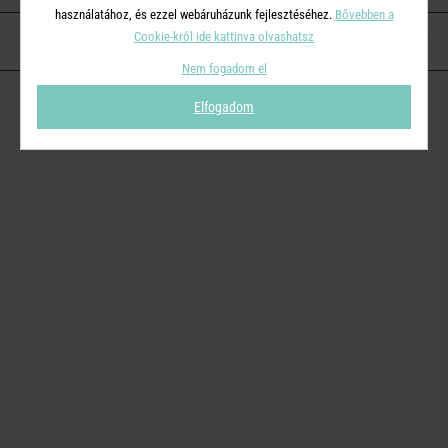
használatához, és ezzel webáruházunk fejlesztéséhez.
Bővebben a
Cookie-król ide kattinva olvashatsz
KAPCSOLAT
Nem fogadom el
Elfogadom
© 2026
Butlers.hu
| Proudly powered by
Simplia s.r.o.