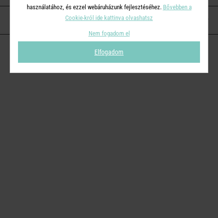
használatához, és ezzel webáruházunk fejlesztéséhez.
Bővebben a
Cookie-król ide kattinva olvashatsz
KAPCSOLAT
Nem fogadom el
Elfogadom
© 2026
Butlers.hu
| Proudly powered by
Simplia s.r.o.