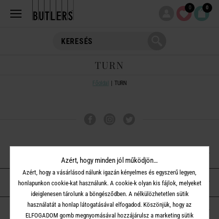
0
0
TURN
Főoldal
TURN
VÁSÁRLÁSI TUDNIVALÓK
Azért, hogy minden jól működjön…
Azért, hogy a vásárlásod nálunk igazán kényelmes és egyszerű legyen,
ÜGYFÉLSZOLGÁLAT
honlapunkon cookie-kat használunk. A cookie-k olyan kis fájlok, melyeket
ideiglenesen tárolunk a böngésződben. A nélkülözhetetlen sütik
használatát a honlap látogatásával elfogadod. Köszönjük, hogy az
A BUTLERS-RŐL
ELFOGADOM gomb megnyomásával hozzájárulsz a marketing sütik