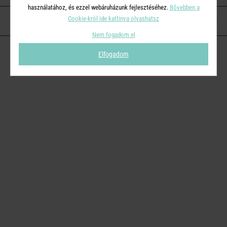
használatához, és ezzel webáruházunk fejlesztéséhez.
Bővebben a
Cookie-król ide kattinva olvashatsz
KAPCSOLAT
Nem fogadom el
Elfogadom
© 2026
Butlers.hu
| Proudly powered by
Simplia s.r.o.