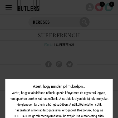
0
0
SUPERFRENCH
Főoldal
SUPERFRENCH
VÁSÁRLÁSI TUDNIVALÓK
Azért, hogy minden jól működjön…
Azért, hogy a vásárlásod nálunk igazán kényelmes és egyszerű legyen,
ÜGYFÉLSZOLGÁLAT
honlapunkon cookie-kat használunk. A cookie-k olyan kis fájlok, melyeket
ideiglenesen tárolunk a böngésződben. A nélkülözhetetlen sütik
használatát a honlap látogatásával elfogadod. Köszönjük, hogy az
A BUTLERS-RŐL
ELFOGADOM gomb megnyomásával hozzájárulsz a marketing sütik