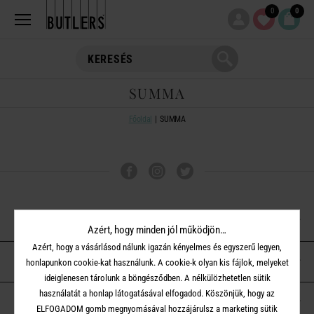
0
0
SUMMA
Főoldal
SUMMA
VÁSÁRLÁSI TUDNIVALÓK
Azért, hogy minden jól működjön…
Azért, hogy a vásárlásod nálunk igazán kényelmes és egyszerű legyen,
ÜGYFÉLSZOLGÁLAT
honlapunkon cookie-kat használunk. A cookie-k olyan kis fájlok, melyeket
ideiglenesen tárolunk a böngésződben. A nélkülözhetetlen sütik
használatát a honlap látogatásával elfogadod. Köszönjük, hogy az
A BUTLERS-RŐL
ELFOGADOM gomb megnyomásával hozzájárulsz a marketing sütik