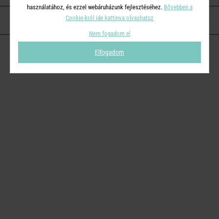
használatához, és ezzel webáruházunk fejlesztéséhez.
Bővebben a
Cookie-król ide kattinva olvashatsz
KAPCSOLAT
Nem fogadom el
Elfogadom
© 2026
Butlers.hu
| Proudly powered by
Simplia s.r.o.