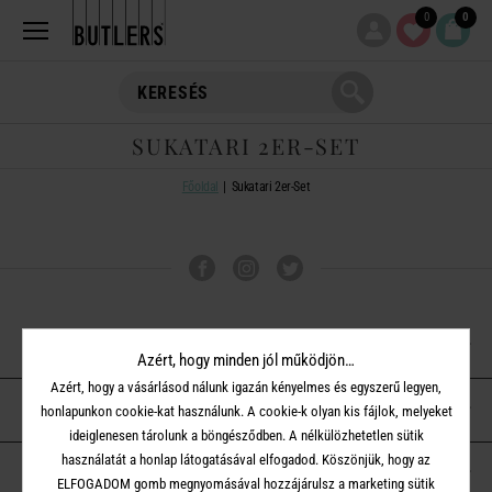
0
0
SUKATARI 2ER-SET
Főoldal
Sukatari 2er-Set
VÁSÁRLÁSI TUDNIVALÓK
Azért, hogy minden jól működjön…
Azért, hogy a vásárlásod nálunk igazán kényelmes és egyszerű legyen,
ÜGYFÉLSZOLGÁLAT
honlapunkon cookie-kat használunk. A cookie-k olyan kis fájlok, melyeket
ideiglenesen tárolunk a böngésződben. A nélkülözhetetlen sütik
használatát a honlap látogatásával elfogadod. Köszönjük, hogy az
A BUTLERS-RŐL
ELFOGADOM gomb megnyomásával hozzájárulsz a marketing sütik