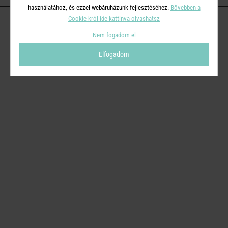
használatához, és ezzel webáruházunk fejlesztéséhez.
Bővebben a
Cookie-król ide kattinva olvashatsz
KAPCSOLAT
Nem fogadom el
Elfogadom
© 2026
Butlers.hu
| Proudly powered by
Simplia s.r.o.