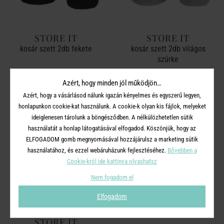
STORE IT
STORE IT
kosár szett 2db fekete
kosár szett 2db világos
szürke
Azért, hogy minden jól működjön…
2 990 Ft
2 990 Ft
Azért, hogy a vásárlásod nálunk igazán kényelmes és egyszerű legyen,
honlapunkon cookie-kat használunk. A cookie-k olyan kis fájlok, melyeket
ideiglenesen tárolunk a böngésződben. A nélkülözhetetlen sütik
használatát a honlap látogatásával elfogadod. Köszönjük, hogy az
ELFOGADOM gomb megnyomásával hozzájárulsz a marketing sütik
használatához, és ezzel webáruházunk fejlesztéséhez.
Bővebben a
Cookie-król ide kattinva olvashatsz
Nem fogadom el
Elfogadom
STORE IT