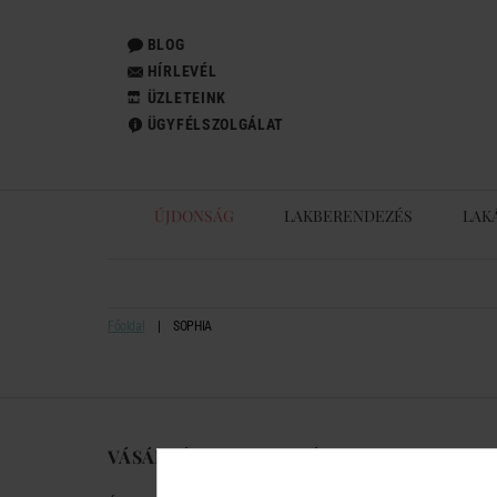
BLOG
HÍRLEVÉL
ÜZLETEINK
ÜGYFÉLSZOLGÁLAT
ÚJDONSÁG
LAKBERENDEZÉS
LAK
Főoldal
SOPHIA
VÁSÁRLÁSI TUDNIVALÓK