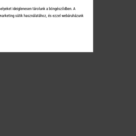
Üzleteink
melyeket ideiglenesen tárolunk a böngésződben. A
Elérhetőségek
arketing sütik használatához, és ezzel webáruházunk