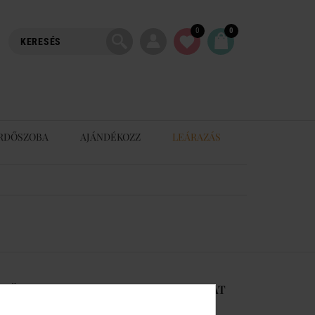
0
0
RDŐSZOBA
AJÁNDÉKOZZ
LEÁRAZÁS
-RŐL
KAPCSOLAT