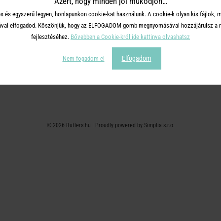
Azért, hogy minden jól működjön…
+36 30 726 9588 ( H-P: 10-16 )
Adatvédelem
s és egyszerű legyen, honlapunkon cookie-kat használunk. A cookie-k olyan kis fájlok, 
webshop@butlers.hu
Impresszum
tásával elfogadod. Köszönjük, hogy az ELFOGADOM gomb megnyomásával hozzájárulsz a m
Ajándékkártya
fejlesztéséhez.
Bővebben a Cookie-król ide kattinva olvashatsz
Hűségkártya
Elfogadom
Nem fogadom el
Affiliate program
© 2026
Butlers.hu
| Proudly powered by
Simplia s.r.o.