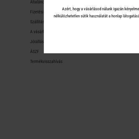
Általános tudnivalók
Azért, hogy a vásárlásod nálunk igazán kényelme
Fizetési módok
nélkülözhetetlen sütik használatát a honlap látoga
Szállítási módok és költségek
A vásárlástól való ellálás
Jótállás
ÁSZF
Termékvisszahívás