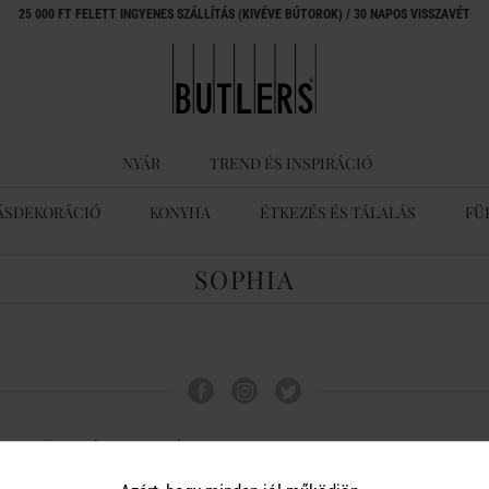
25 000 FT FELETT INGYENES SZÁLLÍTÁS (KIVÉVE BÚTOROK) / 30 NAPOS VISSZAVÉT
NYÁR
TREND ÉS INSPIRÁCIÓ
ÁSDEKORÁCIÓ
KONYHA
ÉTKEZÉS ÉS TÁLALÁS
FÜ
SOPHIA
ÜGYFÉLSZOLGÁLAT
A BUTLERS