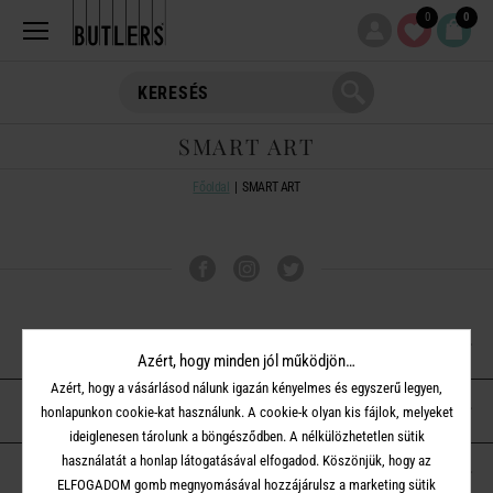
0
0
SMART ART
Főoldal
SMART ART
VÁSÁRLÁSI TUDNIVALÓK
Azért, hogy minden jól működjön…
Azért, hogy a vásárlásod nálunk igazán kényelmes és egyszerű legyen,
ÜGYFÉLSZOLGÁLAT
honlapunkon cookie-kat használunk. A cookie-k olyan kis fájlok, melyeket
ideiglenesen tárolunk a böngésződben. A nélkülözhetetlen sütik
használatát a honlap látogatásával elfogadod. Köszönjük, hogy az
A BUTLERS-RŐL
ELFOGADOM gomb megnyomásával hozzájárulsz a marketing sütik