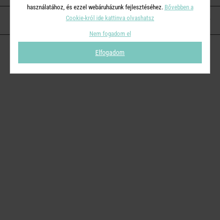
használatához, és ezzel webáruházunk fejlesztéséhez.
Bővebben a
Cookie-król ide kattinva olvashatsz
KAPCSOLAT
Nem fogadom el
Elfogadom
© 2026
Butlers.hu
| Proudly powered by
Simplia s.r.o.