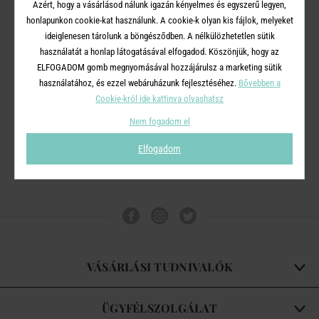
Azért, hogy a vásárlásod nálunk igazán kényelmes és egyszerű legyen,
honlapunkon cookie-kat használunk. A cookie-k olyan kis fájlok, melyeket
ideiglenesen tárolunk a böngésződben. A nélkülözhetetlen sütik
SKY&SAND
használatát a honlap látogatásával elfogadod. Köszönjük, hogy az
ELFOGADOM gomb megnyomásával hozzájárulsz a marketing sütik
kaspó, kék-fehér-rózsaszín
használatához, és ezzel webáruházunk fejlesztéséhez.
Bővebben a
Ø22cm
Cookie-król ide kattinva olvashatsz
11 900 Ft
Nem fogadom el
Elfogadom
VÁSÁRLÁSI TUDNIVALÓK
ÜGYFÉLSZOLGÁLAT