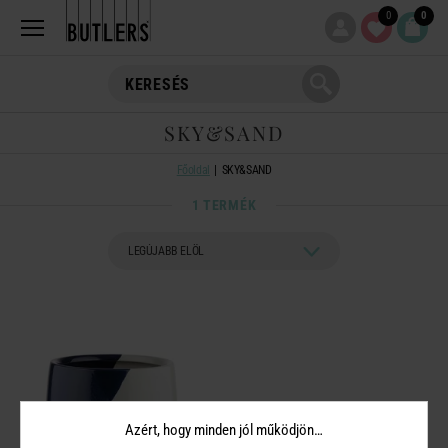
0
0
SKY&SAND
Főoldal
SKY&SAND
1 TERMÉK
Azért, hogy minden jól működjön…