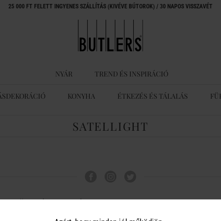
25 000 FT FELETT INGYENES SZÁLLÍTÁS (KIVÉVE BÚTOROK) / 30 NAPOS VISSZAVÉT
NYÁR
TREND ÉS INSPIRÁCIÓ
ÁSDEKORÁCIÓ
KONYHA
ÉTKEZÉS ÉS TÁLALÁS
FÜ
SATELLIGHT
ÜGYFÉLSZOLGÁLAT
A BUTLERS