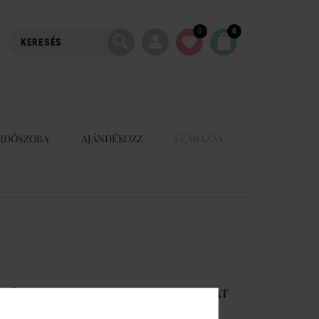
0
0
RDŐSZOBA
AJÁNDÉKOZZ
LEÁRAZÁS
-RŐL
KAPCSOLAT