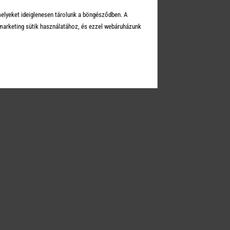
Üzleteink
melyeket ideiglenesen tárolunk a böngésződben. A
Elérhetőségek
arketing sütik használatához, és ezzel webáruházunk