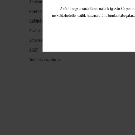
Általános tudnivalók
Azért, hogy a vásárlásod nálunk igazán kényelme
Fizetési módok
nélkülözhetetlen sütik használatát a honlap látoga
Szállítási módok és költségek
A vásárlástól való ellálás
Jótállás
ÁSZF
Termékvisszahívás