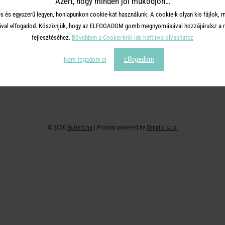
Azért, hogy minden jól működjön…
+36 30 726 9588 ( H-P: 10-16 )
Adatvédelem
s és egyszerű legyen, honlapunkon cookie-kat használunk. A cookie-k olyan kis fájlok, 
webshop@butlers.hu
Impresszum
tásával elfogadod. Köszönjük, hogy az ELFOGADOM gomb megnyomásával hozzájárulsz a m
Ajándékkártya
fejlesztéséhez.
Bővebben a Cookie-król ide kattinva olvashatsz
Hűségkártya
Elfogadom
Nem fogadom el
Affiliate program
© 2026
Butlers.hu
| Proudly powered by
Simplia s.r.o.