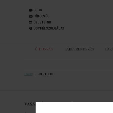
BLOG
HÍRLEVÉL
ÜZLETEINK
ÜGYFÉLSZOLGÁLAT
ÚJDONSÁG
LAKBERENDEZÉS
LAK
Főoldal
SATELLIGHT
VÁSÁRLÁSI TUDNIVALÓK