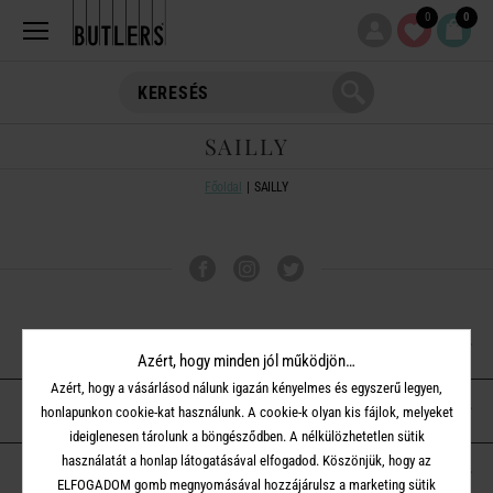
0
0
SAILLY
Főoldal
SAILLY
VÁSÁRLÁSI TUDNIVALÓK
Azért, hogy minden jól működjön…
Azért, hogy a vásárlásod nálunk igazán kényelmes és egyszerű legyen,
ÜGYFÉLSZOLGÁLAT
honlapunkon cookie-kat használunk. A cookie-k olyan kis fájlok, melyeket
ideiglenesen tárolunk a böngésződben. A nélkülözhetetlen sütik
használatát a honlap látogatásával elfogadod. Köszönjük, hogy az
A BUTLERS-RŐL
ELFOGADOM gomb megnyomásával hozzájárulsz a marketing sütik