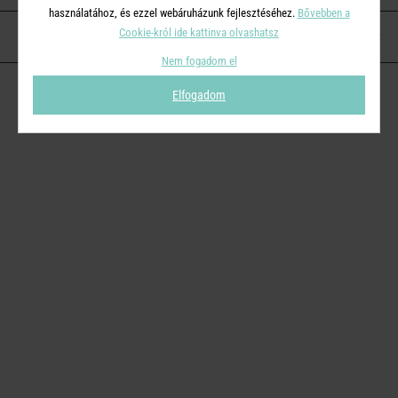
használatához, és ezzel webáruházunk fejlesztéséhez.
Bővebben a
Cookie-król ide kattinva olvashatsz
KAPCSOLAT
Nem fogadom el
Elfogadom
© 2026
Butlers.hu
| Proudly powered by
Simplia s.r.o.