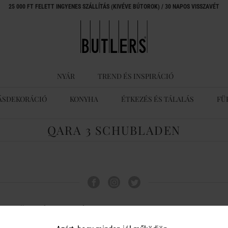
25 000 FT FELETT INGYENES SZÁLLÍTÁS (KIVÉVE BÚTOROK) / 30 NAPOS VISSZAVÉT
NYÁR
TREND ÉS INSPIRÁCIÓ
ÁSDEKORÁCIÓ
KONYHA
ÉTKEZÉS ÉS TÁLALÁS
FÜ
QARA 3 SCHUBLADEN
ÜGYFÉLSZOLGÁLAT
A BUTLERS