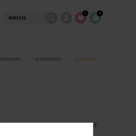
0
0
RDŐSZOBA
AJÁNDÉKOZZ
LEÁRAZÁS
-RŐL
KAPCSOLAT