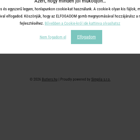
Azért, hogy minden jól működjön…
+36 30 726 9588 ( H-P: 10-16 )
Adatvédelem
s és egyszerű legyen, honlapunkon cookie-kat használunk. A cookie-k olyan kis fájlok, 
webshop@butlers.hu
Impresszum
tásával elfogadod. Köszönjük, hogy az ELFOGADOM gomb megnyomásával hozzájárulsz a m
Ajándékkártya
fejlesztéséhez.
Bővebben a Cookie-król ide kattinva olvashatsz
Hűségkártya
Elfogadom
Nem fogadom el
Affiliate program
© 2026
Butlers.hu
| Proudly powered by
Simplia s.r.o.