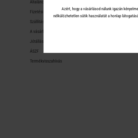
Általános tudnivalók
Azért, hogy a vásárlásod nálunk igazán kényelme
Fizetési módok
nélkülözhetetlen sütik használatát a honlap látoga
Szállítási módok és költségek
A vásárlástól való ellálás
Jótállás
ÁSZF
Termékvisszahívás