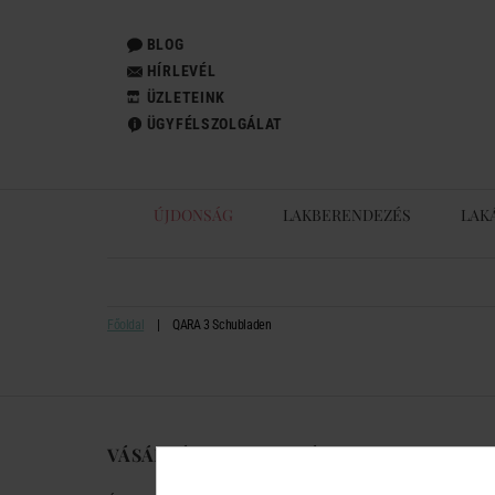
BLOG
HÍRLEVÉL
ÜZLETEINK
ÜGYFÉLSZOLGÁLAT
ÚJDONSÁG
LAKBERENDEZÉS
LAK
Főoldal
QARA 3 Schubladen
VÁSÁRLÁSI TUDNIVALÓK