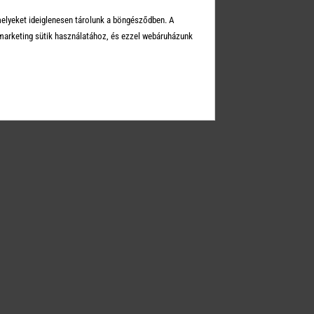
Üzleteink
melyeket ideiglenesen tárolunk a böngésződben. A
Elérhetőségek
arketing sütik használatához, és ezzel webáruházunk