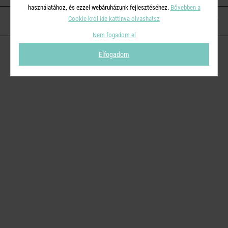
használatához, és ezzel webáruházunk fejlesztéséhez.
Bővebben a
Cookie-król ide kattinva olvashatsz
KAPCSOLAT
Nem fogadom el
Elfogadom
© 2026
Butlers.hu
| Proudly powered by
Simplia s.r.o.