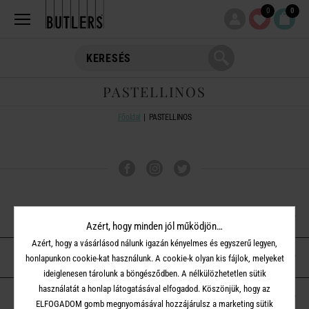
0
0
PASTELLINOS
Főoldal
PASTELLINOS
VÁSÁRLÁSI TUDNIVALÓK
Azért, hogy minden jól működjön…
Azért, hogy a vásárlásod nálunk igazán kényelmes és egyszerű legyen,
ÜGYFÉLSZOLGÁLAT
honlapunkon cookie-kat használunk. A cookie-k olyan kis fájlok, melyeket
ideiglenesen tárolunk a böngésződben. A nélkülözhetetlen sütik
használatát a honlap látogatásával elfogadod. Köszönjük, hogy az
A BUTLERS-RŐL
ELFOGADOM gomb megnyomásával hozzájárulsz a marketing sütik