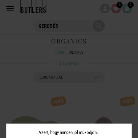
0
0
ORGANICS
Főoldal
ORGANICS
2 TERMÉK
-50%
-50%
Azért, hogy minden jól működjön…