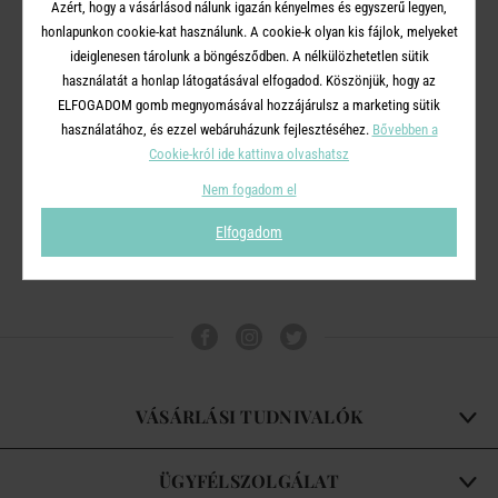
Azért, hogy a vásárlásod nálunk igazán kényelmes és egyszerű legyen,
honlapunkon cookie-kat használunk. A cookie-k olyan kis fájlok, melyeket
ideiglenesen tárolunk a böngésződben. A nélkülözhetetlen sütik
ORGANICS
ORGANICS
használatát a honlap látogatásával elfogadod. Köszönjük, hogy az
ELFOGADOM gomb megnyomásával hozzájárulsz a marketing sütik
kerámia dekor tányér 18 cm
dekortányér 18 cm lila
használatához, és ezzel webáruházunk fejlesztéséhez.
Bővebben a
, krém
Cookie-król ide kattinva olvashatsz
2 490 Ft
2 490 Ft
Nem fogadom el
1 245 Ft
1 245 Ft
Elfogadom
VÁSÁRLÁSI TUDNIVALÓK
ÜGYFÉLSZOLGÁLAT