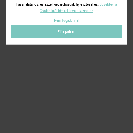
használatához, és ezzel webáruházunk fejlesztéséhez.
Bővebben a
Cookie-król ide kattinva olvashatsz
KAPCSOLAT
Nem fogadom el
Elfogadom
© 2026
Butlers.hu
| Proudly powered by
Simplia s.r.o.