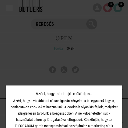
0
0
OPEN
Főoldal
OPEN
VÁSÁRLÁSI TUDNIVALÓK
Azért, hogy minden jól működjön…
Azért, hogy a vásárlásod nálunk igazán kényelmes és egyszerű legyen,
ÜGYFÉLSZOLGÁLAT
honlapunkon cookie-kat használunk. A cookie-k olyan kis fájlok, melyeket
ideiglenesen tárolunk a böngésződben. A nélkülözhetetlen sütik
használatát a honlap látogatásával elfogadod. Köszönjük, hogy az
A BUTLERS-RŐL
ELFOGADOM gomb megnyomásával hozzájárulsz a marketing sütik