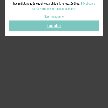
használatához, és ezzel webáruházunk fejlesztéséhez.
Bővebben a
Cookie-król ide kattinva olvashatsz
KAPCSOLAT
Nem fogadom el
Elfogadom
© 2026
Butlers.hu
| Proudly powered by
Simplia s.r.o.