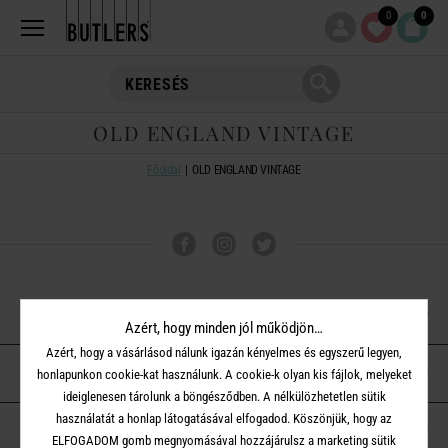
0
0
OLD ENGLAND VINTAGE
Főoldal
OLD ENGLAND VINTAGE
VÁSÁRLÁSI TUDNIVALÓK
Azért, hogy minden jól működjön…
Azért, hogy a vásárlásod nálunk igazán kényelmes és egyszerű legyen,
ÜGYFÉLSZOLGÁLAT
honlapunkon cookie-kat használunk. A cookie-k olyan kis fájlok, melyeket
ideiglenesen tárolunk a böngésződben. A nélkülözhetetlen sütik
használatát a honlap látogatásával elfogadod. Köszönjük, hogy az
A BUTLERS-RŐL
ELFOGADOM gomb megnyomásával hozzájárulsz a marketing sütik