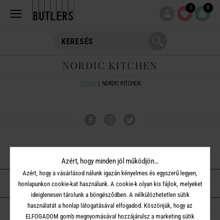
0
0
NORDIC KITCHEN
Főoldal
NORDIC KITCHEN
VÁSÁRLÁSI TUDNIVALÓK
Azért, hogy minden jól működjön…
Azért, hogy a vásárlásod nálunk igazán kényelmes és egyszerű legyen,
ÜGYFÉLSZOLGÁLAT
honlapunkon cookie-kat használunk. A cookie-k olyan kis fájlok, melyeket
ideiglenesen tárolunk a böngésződben. A nélkülözhetetlen sütik
használatát a honlap látogatásával elfogadod. Köszönjük, hogy az
A BUTLERS-RŐL
ELFOGADOM gomb megnyomásával hozzájárulsz a marketing sütik