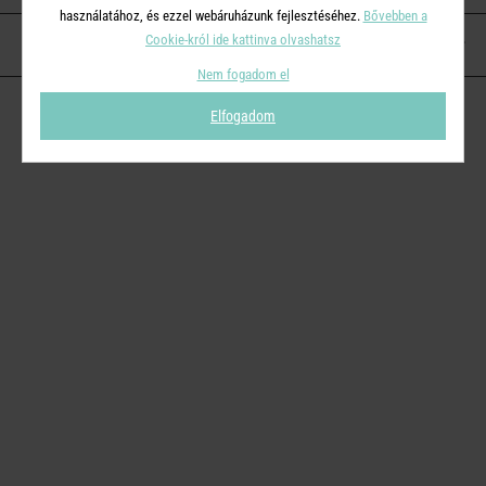
használatához, és ezzel webáruházunk fejlesztéséhez.
Bővebben a
Cookie-król ide kattinva olvashatsz
KAPCSOLAT
Nem fogadom el
Elfogadom
© 2026
Butlers.hu
| Proudly powered by
Simplia s.r.o.