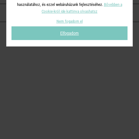
használatához, és ezzel webáruházunk fejlesztéséhez.
Bővebben a
Cookie-król ide kattinva olvashatsz
KAPCSOLAT
Nem fogadom el
Elfogadom
© 2026
Butlers.hu
| Proudly powered by
Simplia s.r.o.