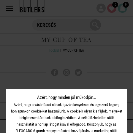
0
0
MY CUP OF TEA
Főoldal
MY CUP OF TEA
VÁSÁRLÁSI TUDNIVALÓK
Azért, hogy minden jól működjön…
Azért, hogy a vásárlásod nálunk igazán kényelmes és egyszerű legyen,
ÜGYFÉLSZOLGÁLAT
honlapunkon cookie-kat használunk. A cookie-k olyan kis fájlok, melyeket
ideiglenesen tárolunk a böngésződben. A nélkülözhetetlen sütik
használatát a honlap látogatásával elfogadod. Köszönjük, hogy az
A BUTLERS-RŐL
ELFOGADOM gomb megnyomásával hozzájárulsz a marketing sütik