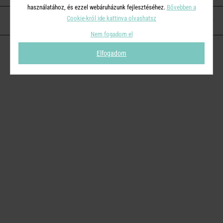
használatához, és ezzel webáruházunk fejlesztéséhez.
Bővebben a
Cookie-król ide kattinva olvashatsz
KAPCSOLAT
Nem fogadom el
Elfogadom
© 2026
Butlers.hu
| Proudly powered by
Simplia s.r.o.