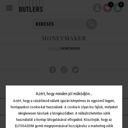
0
0
MONEYMAKER
Főoldal
MONEYMAKER
VÁSÁRLÁSI TUDNIVALÓK
Azért, hogy minden jól működjön…
Azért, hogy a vásárlásod nálunk igazán kényelmes és egyszerű legyen,
ÜGYFÉLSZOLGÁLAT
honlapunkon cookie-kat használunk. A cookie-k olyan kis fájlok, melyeket
ideiglenesen tárolunk a böngésződben. A nélkülözhetetlen sütik
használatát a honlap látogatásával elfogadod. Köszönjük, hogy az
A BUTLERS-RŐL
ELFOGADOM gomb megnyomásával hozzájárulsz a marketing sütik