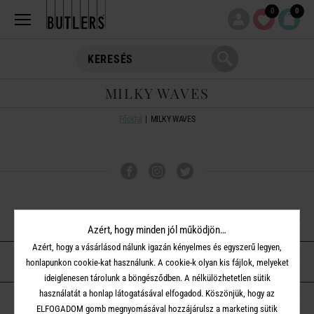
0
0
MILKY WAVES
Főoldal
MILKY WAVES
VÁSÁRLÁSI TUDNIVALÓK
Azért, hogy minden jól működjön…
Azért, hogy a vásárlásod nálunk igazán kényelmes és egyszerű legyen,
ÜGYFÉLSZOLGÁLAT
honlapunkon cookie-kat használunk. A cookie-k olyan kis fájlok, melyeket
ideiglenesen tárolunk a böngésződben. A nélkülözhetetlen sütik
használatát a honlap látogatásával elfogadod. Köszönjük, hogy az
A BUTLERS-RŐL
ELFOGADOM gomb megnyomásával hozzájárulsz a marketing sütik