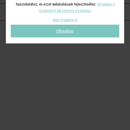
használatához, és ezzel webáruházunk fejlesztéséhez.
Bővebben a
Cookie-król ide kattinva olvashatsz
KAPCSOLAT
Nem fogadom el
Elfogadom
© 2026
Butlers.hu
| Proudly powered by
Simplia s.r.o.