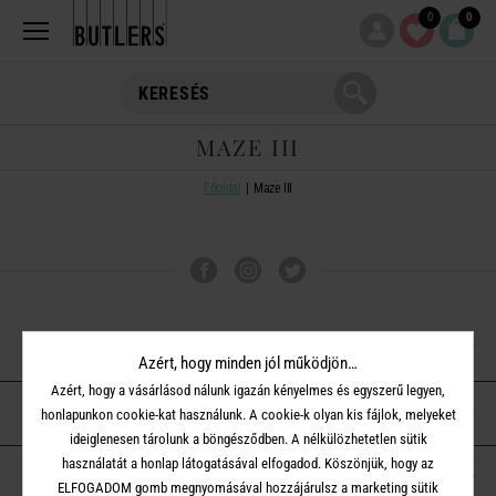
0
0
MAZE III
Főoldal
Maze III
VÁSÁRLÁSI TUDNIVALÓK
Azért, hogy minden jól működjön…
Azért, hogy a vásárlásod nálunk igazán kényelmes és egyszerű legyen,
ÜGYFÉLSZOLGÁLAT
honlapunkon cookie-kat használunk. A cookie-k olyan kis fájlok, melyeket
ideiglenesen tárolunk a böngésződben. A nélkülözhetetlen sütik
használatát a honlap látogatásával elfogadod. Köszönjük, hogy az
A BUTLERS-RŐL
ELFOGADOM gomb megnyomásával hozzájárulsz a marketing sütik