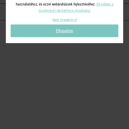
használatához, és ezzel webáruházunk fejlesztéséhez.
Bővebben a
Cookie-król ide kattinva olvashatsz
KAPCSOLAT
Nem fogadom el
Elfogadom
© 2026
Butlers.hu
| Proudly powered by
Simplia s.r.o.