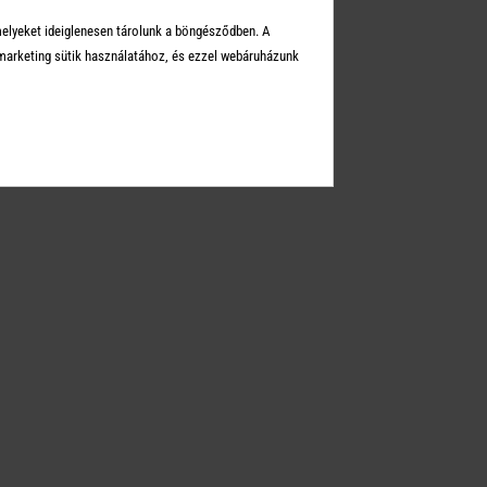
Üzleteink
melyeket ideiglenesen tárolunk a böngésződben. A
Elérhetőségek
arketing sütik használatához, és ezzel webáruházunk