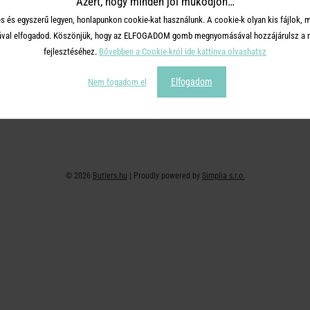
Azért, hogy minden jól működjön…
+36 30 726 9588 ( H-P: 10-16 )
Adatvédelem
s és egyszerű legyen, honlapunkon cookie-kat használunk. A cookie-k olyan kis fájlok, 
webshop@butlers.hu
Impresszum
tásával elfogadod. Köszönjük, hogy az ELFOGADOM gomb megnyomásával hozzájárulsz a m
Ajándékkártya
fejlesztéséhez.
Bővebben a Cookie-król ide kattinva olvashatsz
Hűségkártya
Elfogadom
Nem fogadom el
Affiliate program
© 2026
Butlers.hu
| Proudly powered by
Simplia s.r.o.