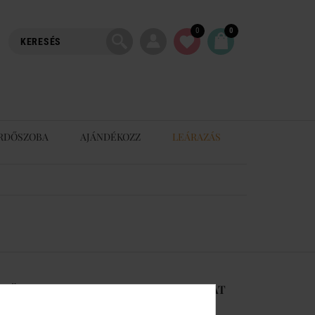
0
0
RDŐSZOBA
AJÁNDÉKOZZ
LEÁRAZÁS
-RŐL
KAPCSOLAT