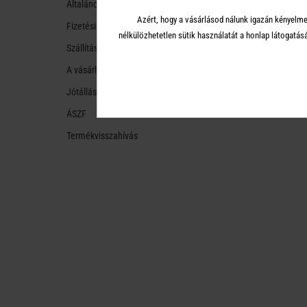
Általános tudnivalók
Azért, hogy a vásárlásod nálunk igazán kényelme
Fizetési módok
nélkülözhetetlen sütik használatát a honlap látoga
Szállítási módok és költségek
A vásárlástól való ellálás
Jótállás
ÁSZF
Termékvisszahívás