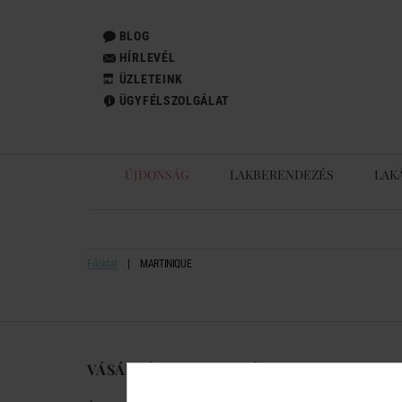
BLOG
HÍRLEVÉL
ÜZLETEINK
ÜGYFÉLSZOLGÁLAT
ÚJDONSÁG
LAKBERENDEZÉS
LAK
Főoldal
MARTINIQUE
VÁSÁRLÁSI TUDNIVALÓK