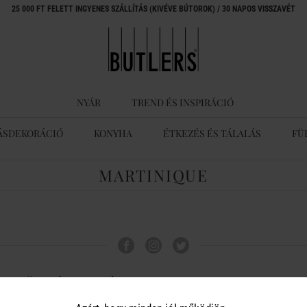
25 000 FT FELETT INGYENES SZÁLLÍTÁS (KIVÉVE BÚTOROK) / 30 NAPOS VISSZAVÉT
NYÁR
TREND ÉS INSPIRÁCIÓ
ÁSDEKORÁCIÓ
KONYHA
ÉTKEZÉS ÉS TÁLALÁS
FÜ
MARTINIQUE
ÜGYFÉLSZOLGÁLAT
A BUTLERS