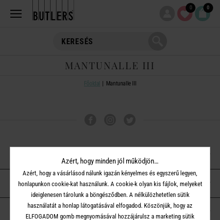
0
0
MANTUNALLE III
Főoldal
Mantunalle III
VÁSÁRLÁSI TUDNIVALÓK
Azért, hogy minden jól működjön…
Azért, hogy a vásárlásod nálunk igazán kényelmes és egyszerű legyen,
ÜGYFÉLSZOLGÁLAT
honlapunkon cookie-kat használunk. A cookie-k olyan kis fájlok, melyeket
ideiglenesen tárolunk a böngésződben. A nélkülözhetetlen sütik
használatát a honlap látogatásával elfogadod. Köszönjük, hogy az
A BUTLERS-RŐL
ELFOGADOM gomb megnyomásával hozzájárulsz a marketing sütik