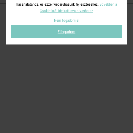
használatához, és ezzel webáruházunk fejlesztéséhez.
Bővebben a
Cookie-król ide kattinva olvashatsz
KAPCSOLAT
Nem fogadom el
Elfogadom
© 2026
Butlers.hu
| Proudly powered by
Simplia s.r.o.