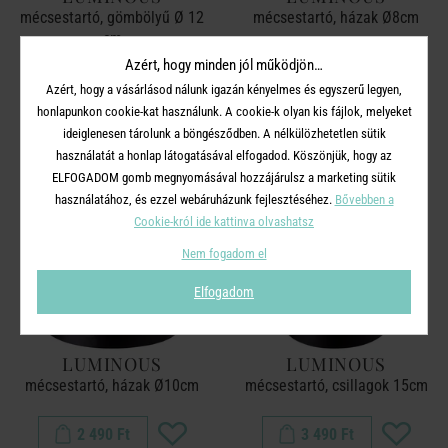
mécsestartó, gömbölyű Ø 12
mécsestartó, házak Ø8cm
cm
Azért, hogy minden jól működjön…
3 490 Ft
1 990 Ft
Azért, hogy a vásárlásod nálunk igazán kényelmes és egyszerű legyen,
honlapunkon cookie-kat használunk. A cookie-k olyan kis fájlok, melyeket
ideiglenesen tárolunk a böngésződben. A nélkülözhetetlen sütik
használatát a honlap látogatásával elfogadod. Köszönjük, hogy az
ELFOGADOM gomb megnyomásával hozzájárulsz a marketing sütik
használatához, és ezzel webáruházunk fejlesztéséhez.
Bővebben a
Cookie-król ide kattinva olvashatsz
Nem fogadom el
Elfogadom
LUMINOUS
LUMINOUS
mécsestartó, házak Ø10cm
mécsestartó, csillagok 15cm
2 490 Ft
3 490 Ft