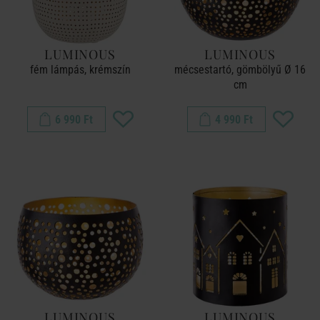
LUMINOUS
LUMINOUS
fém lámpás, krémszín
mécsestartó, gömbölyű Ø 16
cm
6 990 Ft
4 990 Ft
LUMINOUS
LUMINOUS