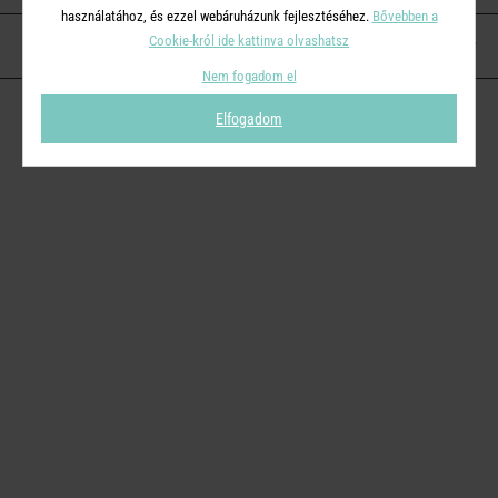
használatához, és ezzel webáruházunk fejlesztéséhez.
Bővebben a
Cookie-król ide kattinva olvashatsz
KAPCSOLAT
Nem fogadom el
Elfogadom
© 2026
Butlers.hu
| Proudly powered by
Simplia s.r.o.