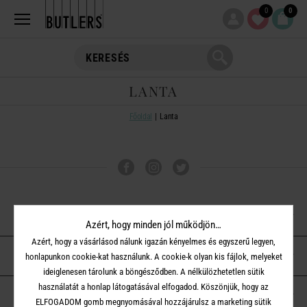
0
0
LANTA
Főoldal
Lanta
VÁSÁRLÁSI TUDNIVALÓK
Azért, hogy minden jól működjön…
Azért, hogy a vásárlásod nálunk igazán kényelmes és egyszerű legyen,
ÜGYFÉLSZOLGÁLAT
honlapunkon cookie-kat használunk. A cookie-k olyan kis fájlok, melyeket
ideiglenesen tárolunk a böngésződben. A nélkülözhetetlen sütik
használatát a honlap látogatásával elfogadod. Köszönjük, hogy az
A BUTLERS-RŐL
ELFOGADOM gomb megnyomásával hozzájárulsz a marketing sütik