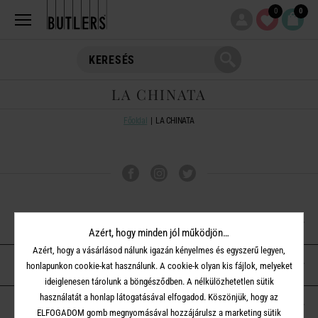
0
0
LA CHINATA
Főoldal
LA CHINATA
VÁSÁRLÁSI TUDNIVALÓK
Azért, hogy minden jól működjön…
Azért, hogy a vásárlásod nálunk igazán kényelmes és egyszerű legyen,
ÜGYFÉLSZOLGÁLAT
honlapunkon cookie-kat használunk. A cookie-k olyan kis fájlok, melyeket
ideiglenesen tárolunk a böngésződben. A nélkülözhetetlen sütik
használatát a honlap látogatásával elfogadod. Köszönjük, hogy az
A BUTLERS-RŐL
ELFOGADOM gomb megnyomásával hozzájárulsz a marketing sütik