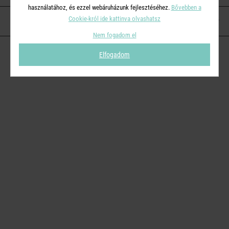
használatához, és ezzel webáruházunk fejlesztéséhez.
Bővebben a
Cookie-król ide kattinva olvashatsz
KAPCSOLAT
Nem fogadom el
Elfogadom
© 2026
Butlers.hu
| Proudly powered by
Simplia s.r.o.