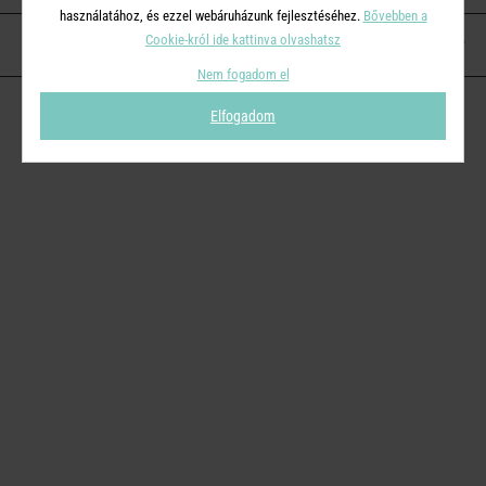
használatához, és ezzel webáruházunk fejlesztéséhez.
Bővebben a
Cookie-król ide kattinva olvashatsz
KAPCSOLAT
Nem fogadom el
Elfogadom
© 2026
Butlers.hu
| Proudly powered by
Simplia s.r.o.