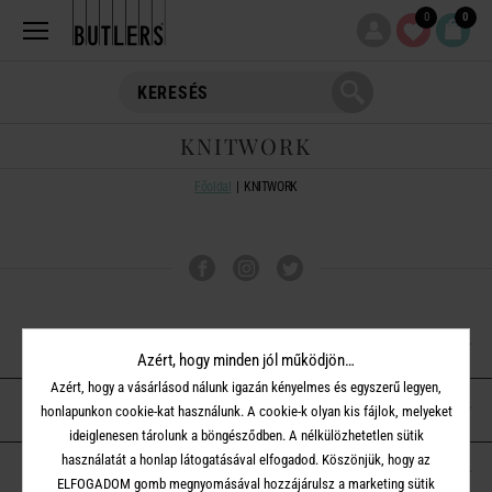
0
0
KNITWORK
Főoldal
KNITWORK
VÁSÁRLÁSI TUDNIVALÓK
Azért, hogy minden jól működjön…
Azért, hogy a vásárlásod nálunk igazán kényelmes és egyszerű legyen,
ÜGYFÉLSZOLGÁLAT
honlapunkon cookie-kat használunk. A cookie-k olyan kis fájlok, melyeket
ideiglenesen tárolunk a böngésződben. A nélkülözhetetlen sütik
használatát a honlap látogatásával elfogadod. Köszönjük, hogy az
A BUTLERS-RŐL
ELFOGADOM gomb megnyomásával hozzájárulsz a marketing sütik