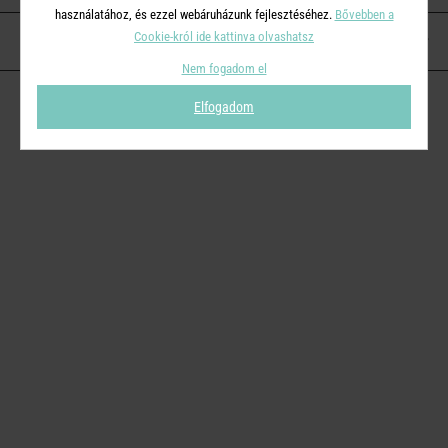
használatához, és ezzel webáruházunk fejlesztéséhez.
Bővebben a
Cookie-król ide kattinva olvashatsz
KAPCSOLAT
Nem fogadom el
Elfogadom
© 2026
Butlers.hu
| Proudly powered by
Simplia s.r.o.