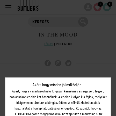
0
0
IN THE MOOD
Főoldal
IN THE MOOD
VÁSÁRLÁSI TUDNIVALÓK
Azért, hogy minden jól működjön…
Azért, hogy a vásárlásod nálunk igazán kényelmes és egyszerű legyen,
ÜGYFÉLSZOLGÁLAT
honlapunkon cookie-kat használunk. A cookie-k olyan kis fájlok, melyeket
ideiglenesen tárolunk a böngésződben. A nélkülözhetetlen sütik
használatát a honlap látogatásával elfogadod. Köszönjük, hogy az
A BUTLERS-RŐL
ELFOGADOM gomb megnyomásával hozzájárulsz a marketing sütik