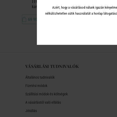
HOPKINS
karosszék
Azért, hogy a vásárlásod nálunk igazán kényelme
nélkülözhetetlen sütik használatát a honlap látoga
69 900 Ft
VÁSÁRLÁSI TUDNIVALÓK
Általános tudnivalók
Fizetési módok
Szállítási módok és költségek
A vásárlástól való ellálás
Jótállás