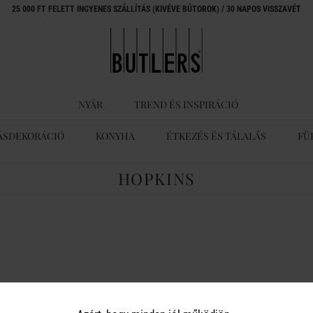
25 000 FT FELETT INGYENES SZÁLLÍTÁS (KIVÉVE BÚTOROK) / 30 NAPOS VISSZAVÉT
NYÁR
TREND ÉS INSPIRÁCIÓ
ÁSDEKORÁCIÓ
KONYHA
ÉTKEZÉS ÉS TÁLALÁS
FÜ
HOPKINS