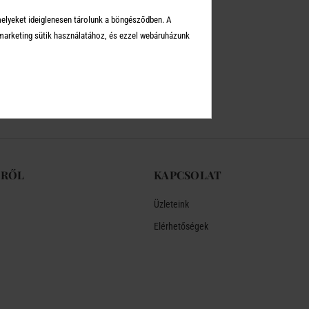
melyeket ideiglenesen tárolunk a böngésződben. A
arketing sütik használatához, és ezzel webáruházunk
-RŐL
KAPCSOLAT
Üzleteink
Elérhetőségek