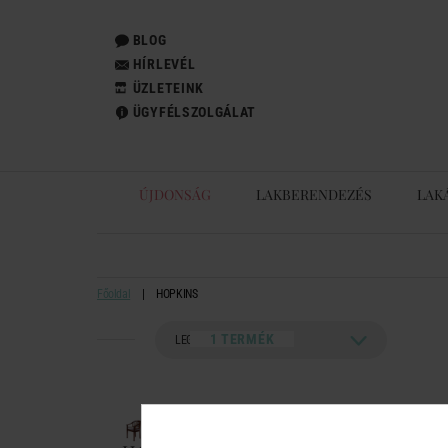
BLOG
HÍRLEVÉL
ÜZLETEINK
ÜGYFÉLSZOLGÁLAT
ÚJDONSÁG
LAKBERENDEZÉS
LAK
Főoldal
HOPKINS
1 TERMÉK