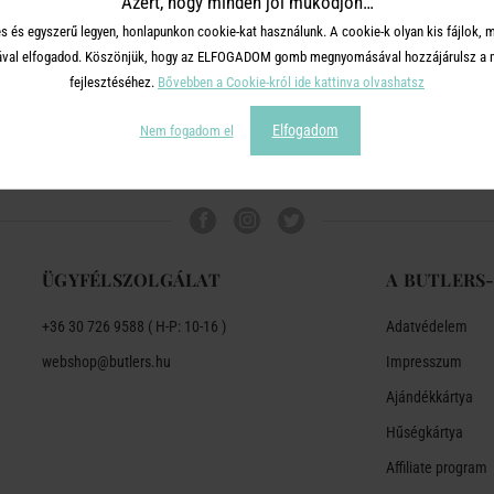
Azért, hogy minden jól működjön…
s és egyszerű legyen, honlapunkon cookie-kat használunk. A cookie-k olyan kis fájlok, 
tásával elfogadod. Köszönjük, hogy az ELFOGADOM gomb megnyomásával hozzájárulsz a m
fejlesztéséhez.
Bővebben a Cookie-król ide kattinva olvashatsz
Elfogadom
Nem fogadom el
ÜGYFÉLSZOLGÁLAT
A BUTLERS
+36 30 726 9588 ( H-P: 10-16 )
Adatvédelem
webshop@butlers.hu
Impresszum
Ajándékkártya
Hűségkártya
Affiliate program