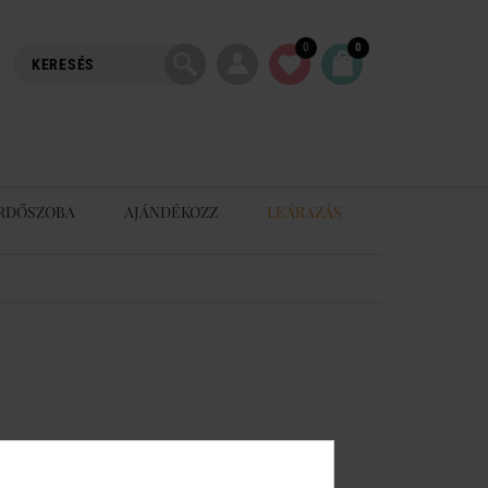
0
0
RDŐSZOBA
AJÁNDÉKOZZ
LEÁRAZÁS