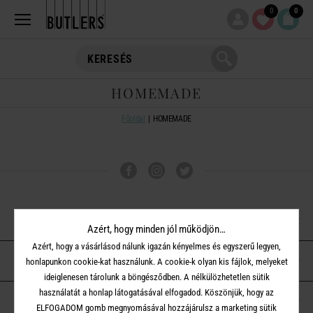
0
0
HOMEMADE
Főoldal
HOMEMADE
VÁSÁRLÁSI TUDNIVALÓK
Azért, hogy minden jól működjön…
Azért, hogy a vásárlásod nálunk igazán kényelmes és egyszerű legyen,
ÜGYFÉLSZOLGÁLAT
honlapunkon cookie-kat használunk. A cookie-k olyan kis fájlok, melyeket
ideiglenesen tárolunk a böngésződben. A nélkülözhetetlen sütik
használatát a honlap látogatásával elfogadod. Köszönjük, hogy az
A BUTLERS-RŐL
ELFOGADOM gomb megnyomásával hozzájárulsz a marketing sütik