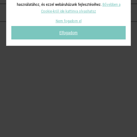
használatához, és ezzel webáruházunk fejlesztéséhez.
Bővebben a
Cookie-król ide kattinva olvashatsz
KAPCSOLAT
Nem fogadom el
Elfogadom
© 2026
Butlers.hu
| Proudly powered by
Simplia s.r.o.