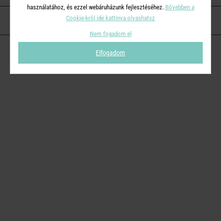
használatához, és ezzel webáruházunk fejlesztéséhez.
Bővebben a
Cookie-król ide kattinva olvashatsz
KAPCSOLAT
Nem fogadom el
Elfogadom
© 2026
Butlers.hu
| Proudly powered by
Simplia s.r.o.