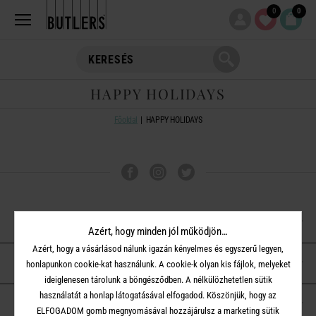
0
0
HAPPY HOLIDAYS
Főoldal
HAPPY HOLIDAYS
VÁSÁRLÁSI TUDNIVALÓK
Azért, hogy minden jól működjön…
Azért, hogy a vásárlásod nálunk igazán kényelmes és egyszerű legyen,
ÜGYFÉLSZOLGÁLAT
honlapunkon cookie-kat használunk. A cookie-k olyan kis fájlok, melyeket
ideiglenesen tárolunk a böngésződben. A nélkülözhetetlen sütik
használatát a honlap látogatásával elfogadod. Köszönjük, hogy az
A BUTLERS-RŐL
ELFOGADOM gomb megnyomásával hozzájárulsz a marketing sütik