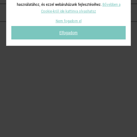
használatához, és ezzel webáruházunk fejlesztéséhez.
Bővebben a
Cookie-król ide kattinva olvashatsz
KAPCSOLAT
Nem fogadom el
Elfogadom
© 2026
Butlers.hu
| Proudly powered by
Simplia s.r.o.