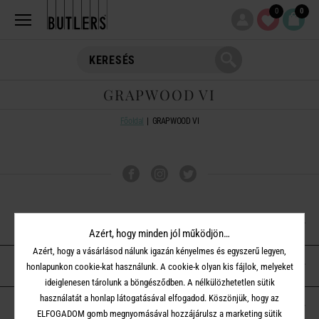
0
0
GRAPWOOD VI
Főoldal
GRAPWOOD VI
VÁSÁRLÁSI TUDNIVALÓK
Azért, hogy minden jól működjön…
Azért, hogy a vásárlásod nálunk igazán kényelmes és egyszerű legyen,
ÜGYFÉLSZOLGÁLAT
honlapunkon cookie-kat használunk. A cookie-k olyan kis fájlok, melyeket
ideiglenesen tárolunk a böngésződben. A nélkülözhetetlen sütik
használatát a honlap látogatásával elfogadod. Köszönjük, hogy az
A BUTLERS-RŐL
ELFOGADOM gomb megnyomásával hozzájárulsz a marketing sütik