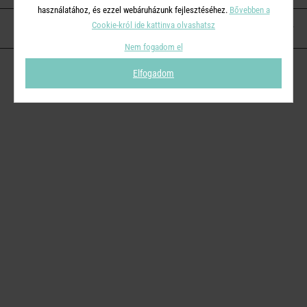
használatához, és ezzel webáruházunk fejlesztéséhez.
Bővebben a
Cookie-król ide kattinva olvashatsz
KAPCSOLAT
Nem fogadom el
Elfogadom
© 2026
Butlers.hu
| Proudly powered by
Simplia s.r.o.