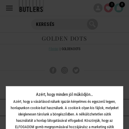
0
0
GOLDEN DOTS
Főoldal
GOLDEN DOTS
VÁSÁRLÁSI TUDNIVALÓK
Azért, hogy minden jól működjön…
Azért, hogy a vásárlásod nálunk igazán kényelmes és egyszerű legyen,
ÜGYFÉLSZOLGÁLAT
honlapunkon cookie-kat használunk. A cookie-k olyan kis fájlok, melyeket
ideiglenesen tárolunk a böngésződben. A nélkülözhetetlen sütik
használatát a honlap látogatásával elfogadod. Köszönjük, hogy az
A BUTLERS-RŐL
ELFOGADOM gomb megnyomásával hozzájárulsz a marketing sütik