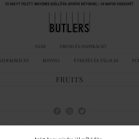
25 000 FT FELETT INGYENES SZÁLLÍTÁS (KIVÉVE BÚTOROK) / 30 NAPOS VISSZAVÉT
NYÁR
TREND ÉS INSPIRÁCIÓ
ÁSDEKORÁCIÓ
KONYHA
ÉTKEZÉS ÉS TÁLALÁS
FÜ
FRUITS
ÜGYFÉLSZOLGÁLAT
A BUTLERS