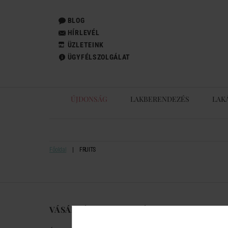
BLOG
HÍRLEVÉL
ÜZLETEINK
ÜGYFÉLSZOLGÁLAT
ÚJDONSÁG
LAKBERENDEZÉS
LAK
Főoldal
FRUITS
VÁSÁRLÁSI TUDNIVALÓK