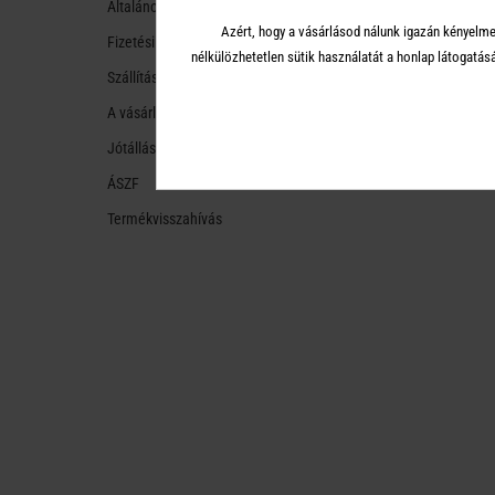
Általános tudnivalók
Azért, hogy a vásárlásod nálunk igazán kényelme
Fizetési módok
nélkülözhetetlen sütik használatát a honlap látoga
Szállítási módok és költségek
A vásárlástól való ellálás
Jótállás
ÁSZF
Termékvisszahívás