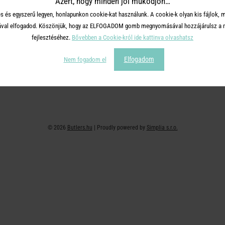
Azért, hogy minden jól működjön…
+36 30 726 9588 ( H-P: 10-16 )
Adatvédelem
s és egyszerű legyen, honlapunkon cookie-kat használunk. A cookie-k olyan kis fájlok, 
webshop@butlers.hu
Impresszum
tásával elfogadod. Köszönjük, hogy az ELFOGADOM gomb megnyomásával hozzájárulsz a m
Ajándékkártya
fejlesztéséhez.
Bővebben a Cookie-król ide kattinva olvashatsz
Hűségkártya
Elfogadom
Nem fogadom el
Affiliate program
© 2026
Butlers.hu
| Proudly powered by
Simplia s.r.o.