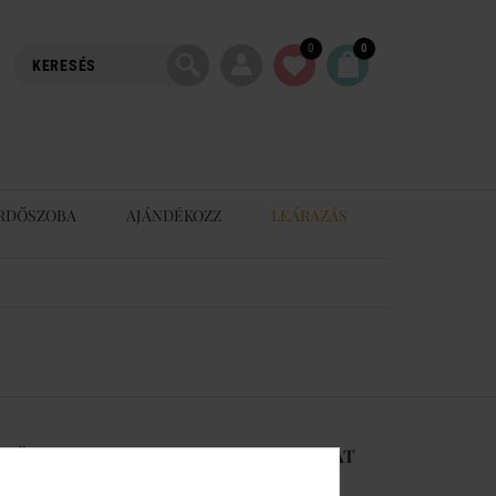
0
0
RDŐSZOBA
AJÁNDÉKOZZ
LEÁRAZÁS
-RŐL
KAPCSOLAT