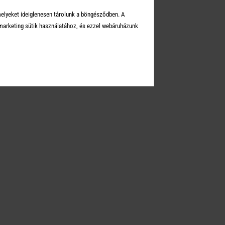
Üzleteink
melyeket ideiglenesen tárolunk a böngésződben. A
Elérhetőségek
arketing sütik használatához, és ezzel webáruházunk