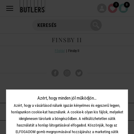
0
0
FINSBY II
Főoldal
Finsby II
VÁSÁRLÁSI TUDNIVALÓK
Azért, hogy minden jól működjön…
Azért, hogy a vásárlásod nálunk igazán kényelmes és egyszerű legyen,
ÜGYFÉLSZOLGÁLAT
honlapunkon cookie-kat használunk. A cookie-k olyan kis fájlok, melyeket
ideiglenesen tárolunk a böngésződben. A nélkülözhetetlen sütik
használatát a honlap látogatásával elfogadod. Köszönjük, hogy az
A BUTLERS-RŐL
ELFOGADOM gomb megnyomásával hozzájárulsz a marketing sütik