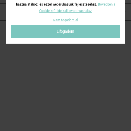
használatához, és ezzel webáruházunk fejlesztéséhez.
Bővebben a
Cookie-król ide kattinva olvashatsz
KAPCSOLAT
Nem fogadom el
Elfogadom
© 2026
Butlers.hu
| Proudly powered by
Simplia s.r.o.