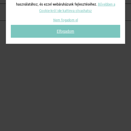
használatához, és ezzel webáruházunk fejlesztéséhez.
Bővebben a
Cookie-król ide kattinva olvashatsz
KAPCSOLAT
Nem fogadom el
Elfogadom
© 2026
Butlers.hu
| Proudly powered by
Simplia s.r.o.