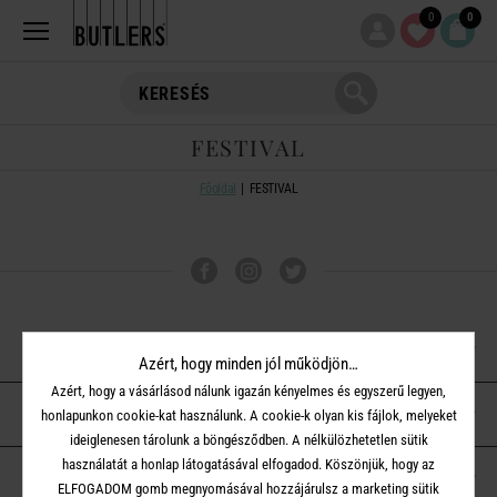
0
0
FESTIVAL
Főoldal
FESTIVAL
VÁSÁRLÁSI TUDNIVALÓK
Azért, hogy minden jól működjön…
Azért, hogy a vásárlásod nálunk igazán kényelmes és egyszerű legyen,
ÜGYFÉLSZOLGÁLAT
honlapunkon cookie-kat használunk. A cookie-k olyan kis fájlok, melyeket
ideiglenesen tárolunk a böngésződben. A nélkülözhetetlen sütik
használatát a honlap látogatásával elfogadod. Köszönjük, hogy az
A BUTLERS-RŐL
ELFOGADOM gomb megnyomásával hozzájárulsz a marketing sütik