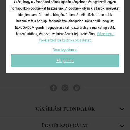
Azért, hogy a vásárlásod nálunk igazán kényelmes és egyszerű legyen,
honlapunkon cookie-kat használunk. A cookie-k olyan kis fájlok, melyeket
ideiglenesen tárolunk a böngésződben. A nélkülözhetetlen sütik
FEELS LIKE
használatát a honlap látogatásával elfogadod. Köszönjük, hogy az
HEAVEN
ELFOGADOM gomb megnyomásával hozzájárulsz a marketing sütik
használatához, és ezzel webáruházunk fejlesztéséhez.
Bővebben a
kádra helyezhető tartó
Cookie-król ide kattinva olvashatsz
14 900 Ft
Nem fogadom el
Elfogadom
VÁSÁRLÁSI TUDNIVALÓK
ÜGYFÉLSZOLGÁLAT