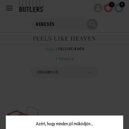
0
0
FEELS LIKE HEAVEN
Főoldal
FEELS LIKE HEAVEN
1 TERMÉK
Azért, hogy minden jól működjön…