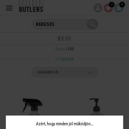
0
0
ECO
Főoldal
ECO
2 TERMÉK
Azért, hogy minden jól működjön…