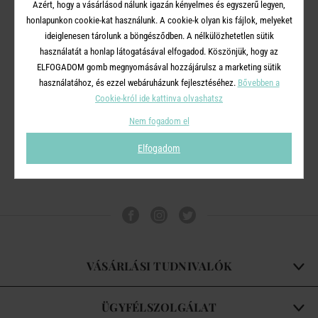
Azért, hogy a vásárlásod nálunk igazán kényelmes és egyszerű legyen,
honlapunkon cookie-kat használunk. A cookie-k olyan kis fájlok, melyeket
ideiglenesen tárolunk a böngésződben. A nélkülözhetetlen sütik
ECO
ECO
használatát a honlap látogatásával elfogadod. Köszönjük, hogy az
ELFOGADOM gomb megnyomásával hozzájárulsz a marketing sütik
újratölthető szórófejes
újratölthető tisztítószer
használatához, és ezzel webáruházunk fejlesztéséhez.
Bővebben a
palack, üveg 500ml
adagoló, üveg 500ml
Cookie-król ide kattinva olvashatsz
1 990 Ft
1 990 Ft
Nem fogadom el
Elfogadom
VÁSÁRLÁSI TUDNIVALÓK
ÜGYFÉLSZOLGÁLAT