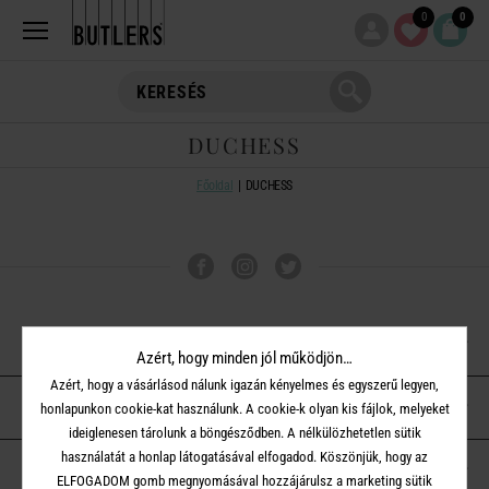
0
0
DUCHESS
Főoldal
DUCHESS
VÁSÁRLÁSI TUDNIVALÓK
Azért, hogy minden jól működjön…
Azért, hogy a vásárlásod nálunk igazán kényelmes és egyszerű legyen,
ÜGYFÉLSZOLGÁLAT
honlapunkon cookie-kat használunk. A cookie-k olyan kis fájlok, melyeket
ideiglenesen tárolunk a böngésződben. A nélkülözhetetlen sütik
használatát a honlap látogatásával elfogadod. Köszönjük, hogy az
A BUTLERS-RŐL
ELFOGADOM gomb megnyomásával hozzájárulsz a marketing sütik