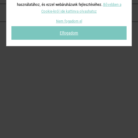
használatához, és ezzel webáruházunk fejlesztéséhez.
Bővebben a
Cookie-król ide kattinva olvashatsz
KAPCSOLAT
Nem fogadom el
Elfogadom
© 2026
Butlers.hu
| Proudly powered by
Simplia s.r.o.