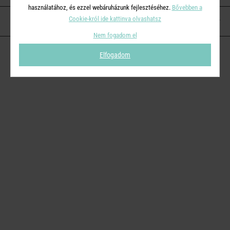
használatához, és ezzel webáruházunk fejlesztéséhez.
Bővebben a
Cookie-król ide kattinva olvashatsz
KAPCSOLAT
Nem fogadom el
Elfogadom
© 2026
Butlers.hu
| Proudly powered by
Simplia s.r.o.