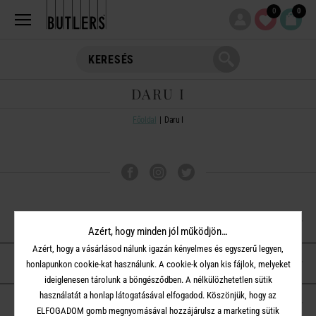
0
0
DARU I
Főoldal
Daru I
VÁSÁRLÁSI TUDNIVALÓK
Azért, hogy minden jól működjön…
Azért, hogy a vásárlásod nálunk igazán kényelmes és egyszerű legyen,
ÜGYFÉLSZOLGÁLAT
honlapunkon cookie-kat használunk. A cookie-k olyan kis fájlok, melyeket
ideiglenesen tárolunk a böngésződben. A nélkülözhetetlen sütik
használatát a honlap látogatásával elfogadod. Köszönjük, hogy az
A BUTLERS-RŐL
ELFOGADOM gomb megnyomásával hozzájárulsz a marketing sütik