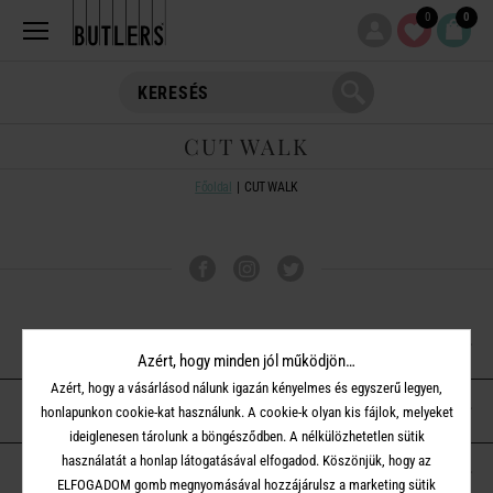
0
0
CUT WALK
Főoldal
CUT WALK
VÁSÁRLÁSI TUDNIVALÓK
Azért, hogy minden jól működjön…
Azért, hogy a vásárlásod nálunk igazán kényelmes és egyszerű legyen,
ÜGYFÉLSZOLGÁLAT
honlapunkon cookie-kat használunk. A cookie-k olyan kis fájlok, melyeket
ideiglenesen tárolunk a böngésződben. A nélkülözhetetlen sütik
használatát a honlap látogatásával elfogadod. Köszönjük, hogy az
A BUTLERS-RŐL
ELFOGADOM gomb megnyomásával hozzájárulsz a marketing sütik