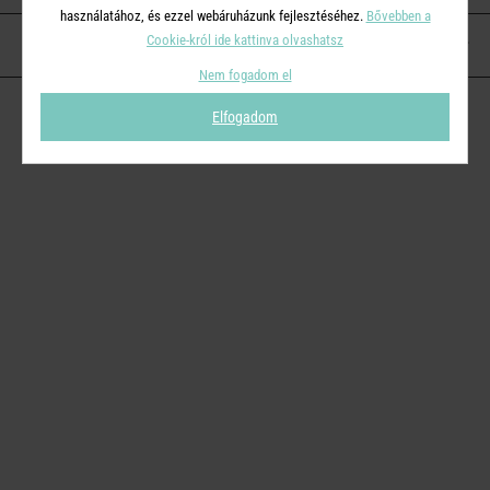
használatához, és ezzel webáruházunk fejlesztéséhez.
Bővebben a
Cookie-król ide kattinva olvashatsz
KAPCSOLAT
Nem fogadom el
Elfogadom
© 2026
Butlers.hu
| Proudly powered by
Simplia s.r.o.